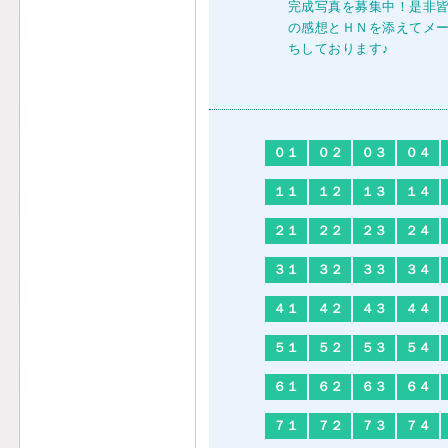
完成写真を募集中！是非
の感想とＨＮを添えてメ
ちしております♪
info@quil
０１
０２
０３
０４
１１
１２
１３
１４
２１
２２
２３
２４
３１
３２
３３
３４
４１
４２
４３
４４
５１
５２
５３
５４
６１
６２
６３
６４
７１
７２
７３
７４