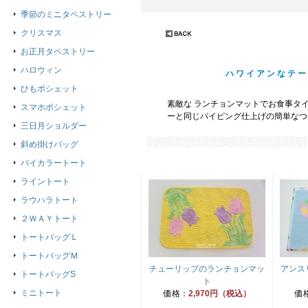
季節のミニタペストリー
クリスマス
お正月タペストリー
ハロウィン
ハワイアンなテー
ひもポシェット
素敵な ランチョンマットでお食事タ
スマホポシェット
ーと同じパイピング仕上げの簡単なつ
三日月ショルダー
斜め掛けバッグ
バイカラートート
ライントート
ラウハラトート
２ＷＡＹトート
トートバッグＬ
トートバッグＭ
チューリップのランチョンマッ
アンス
トートバッグS
ト
ミニトート
価格：
2,970円（税込）
価