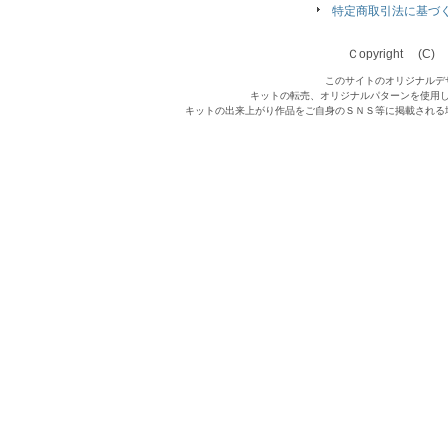
特定商取引法に基づ
Ｃopyright (C) Qu
このサイトのオリジナルデ
キットの転売、オリジナルパターンを使用
キットの出来上がり作品をご自身のＳＮＳ等に掲載される