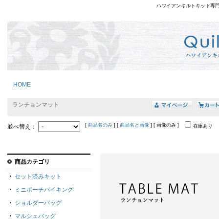
ハワイアンキルトキット専
HOME
ランチョンマット
[
商品名のみ
] [
商品名と画像
] [ 画像のみ ]
並べ替え：
在庫あり
商品カテゴリ
セット済みキット
ミニポーチバイキング
ショルダーバッグ
マルシェバッグ