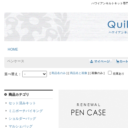
ハワイアンキルトキット専
HOME
ペンケース
[
商品名のみ
] [
商品名と画像
] [ 画像のみ ]
並べ替え：
在庫あり
商品カテゴリ
セット済みキット
ミニポーチバイキング
ショルダーバッグ
マルシェバッグ