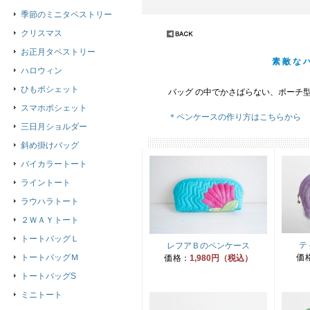
季節のミニタペストリー
クリスマス
お正月タペストリー
素敵な
ハロウィン
ひもポシェット
バッグ の中でかさばらない、ポーチ型
スマホポシェット
＊ペンケースの作り方はこちらから
三日月ショルダー
斜め掛けバッグ
バイカラートート
ライントート
ラウハラトート
２ＷＡＹトート
トートバッグＬ
テ
レフアＢのペンケース
トートバッグＭ
価
価格：
1,980円（税込）
トートバッグS
ミニトート