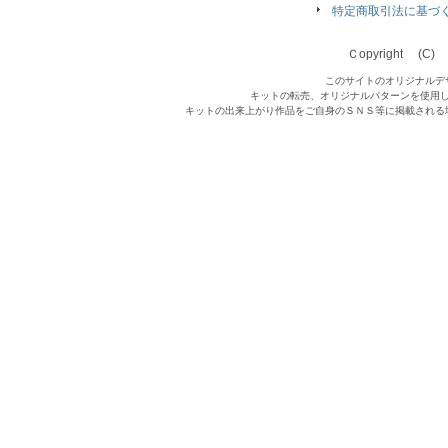
特定商取引法に基づ
Ｃopyright (C) Qu
このサイトのオリジナルデ
キットの転売、オリジナルパターンを使用
キットの出来上がり作品をご自身のＳＮＳ等に掲載される