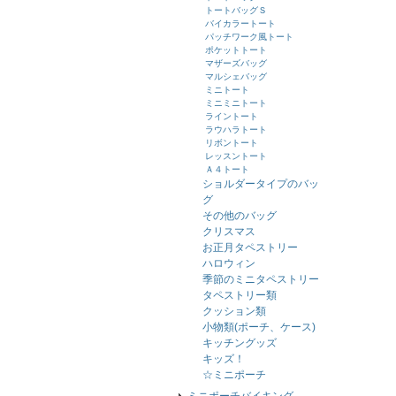
トートバッグＳ
バイカラートート
パッチワーク風トート
ポケットトート
マザーズバッグ
マルシェバッグ
ミニトート
ミニミニトート
ライントート
ラウハラトート
リボントート
レッスントート
Ａ４トート
ショルダータイプのバッ
グ
その他のバッグ
クリスマス
お正月タペストリー
ハロウィン
季節のミニタペストリー
タペストリー類
クッション類
小物類(ポーチ、ケース)
キッチングッズ
キッズ！
☆ミニポーチ