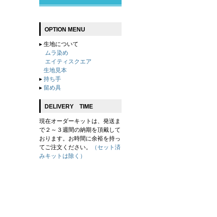
OPTION MENU
▸
生地について
ムラ染め
エイティスクエア
生地見本
▸
持ち手
▸
留め具
DELIVERY TIME
現在オーダーキットは、発送ま
で２～３週間の納期を頂戴して
おります。お時間に余裕を持っ
てご注文ください。
（セット済
みキットは除く）