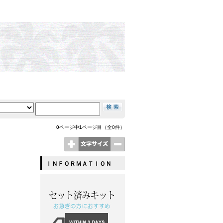
0
ページ中
1
ページ目（全0件）
ＩＮＦＯＲＭＡＴＩＯＮ