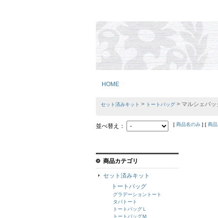
HOME
>
> マルシェバッ
セット済みキット
トートバッグ
[
商品名のみ
] [
商品
並べ替え：
商品カテゴリ
セット済みキット
トートバッグ
グラデーショントート
タパトート
トートバッグＬ
トートバッグＭ