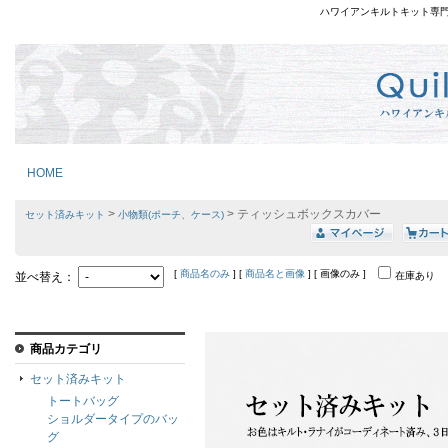
ハワイアンキルトキット専
HOME
>
> ティッシュボックスカバー
セット済みキット
小物類(ポーチ、ケース)
[
商品名のみ
] [
商品名と画像
] [ 画像のみ ]
並べ替え：
在庫あり
商品カテゴリ
セット済みキット
トートバッグ
ショルダータイプのバッ
グ