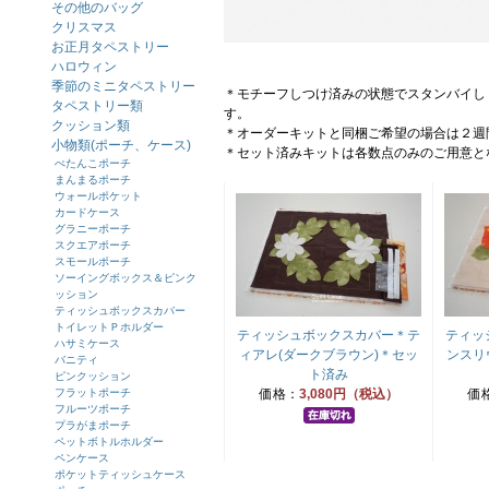
その他のバッグ
クリスマス
お正月タペストリー
ハロウィン
季節のミニタペストリー
＊モチーフしつけ済みの状態でスタンバイし
タペストリー類
す。
クッション類
＊オーダーキットと同梱ご希望の場合は２週
小物類(ポーチ、ケース)
＊セット済みキットは各数点のみのご用意と
ぺたんこポーチ
まんまるポーチ
ウォールポケット
カードケース
グラニーポーチ
スクエアポーチ
スモールポーチ
ソーイングボックス＆ピンク
ッション
ティッシュボックスカバー
トイレットＰホルダー
ティッシュボックスカバー＊テ
ティッ
ハサミケース
ィアレ(ダークブラウン)＊セッ
ンスリ
バニティ
ト済み
ピンクッション
フラットポーチ
価格：
3,080円（税込）
価
フルーツポーチ
プラがまポーチ
ペットボトルホルダー
ペンケース
ポケットティッシュケース