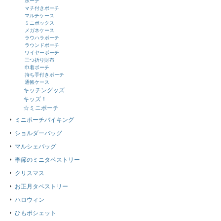
ポーチ
マチ付きポーチ
マルチケース
ミニボックス
メガネケース
ラウハラポーチ
ラウンドポーチ
ワイヤーポーチ
三つ折り財布
巾着ポーチ
持ち手付きポーチ
通帳ケース
キッチングッズ
キッズ！
☆ミニポーチ
ミニポーチバイキング
ショルダーバッグ
マルシェバッグ
季節のミニタペストリー
クリスマス
お正月タペストリー
ハロウィン
ひもポシェット