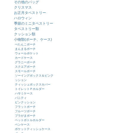
その他のバッグ
クリスマス
お正月タペストリー
ハロウィン
季節のミニタペストリー
タペストリー類
クッション類
小物類(ポーチ、ケース)
ぺたんこポーチ
まんまるポーチ
ウォールポケット
カードケース
グラニーポーチ
スクエアポーチ
スモールポーチ
ソーイングボックス＆ピンク
ッション
ティッシュボックスカバー
トイレットＰホルダー
ハサミケース
バニティ
ピンクッション
フラットポーチ
フルーツポーチ
プラがまポーチ
ペットボトルホルダー
ペンケース
ポケットティッシュケース