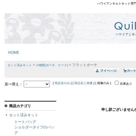
ハワイアンキルトキット専
HOME
>
> フラットポーチ
セット済みキット
小物類(ポーチ、ケース)
[
商品名のみ
] [
商品名と画像
] [ 画像のみ ]
並べ替え：
在庫あり
商品カテゴリ
申し訳ございません
セット済みキット
トートバッグ
ショルダータイプのバッ
グ