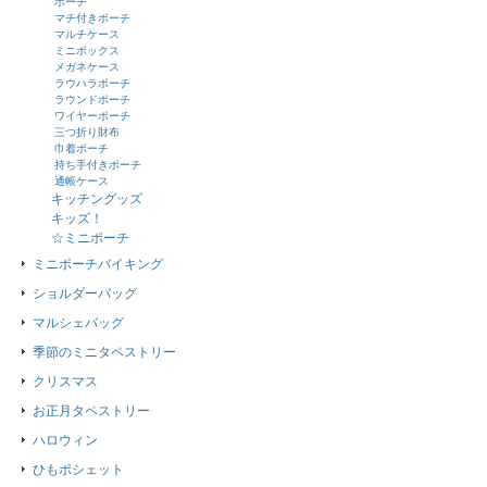
ポーチ
マチ付きポーチ
マルチケース
ミニボックス
メガネケース
ラウハラポーチ
ラウンドポーチ
ワイヤーポーチ
三つ折り財布
巾着ポーチ
持ち手付きポーチ
通帳ケース
キッチングッズ
キッズ！
☆ミニポーチ
ミニポーチバイキング
ショルダーバッグ
マルシェバッグ
季節のミニタペストリー
クリスマス
お正月タペストリー
ハロウィン
ひもポシェット