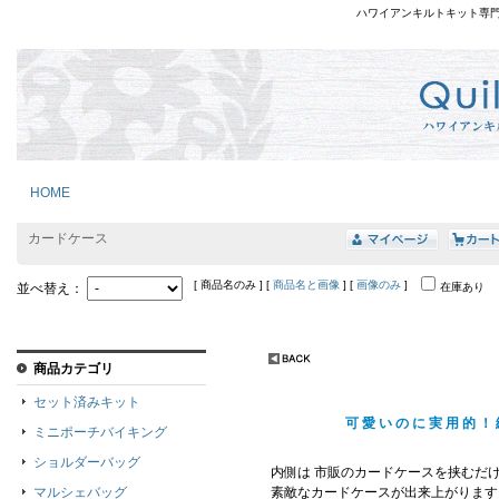
ハワイアンキルトキット専
HOME
カードケース
[ 商品名のみ ] [
商品名と画像
] [
画像のみ
]
並べ替え：
在庫あり
商品カテゴリ
セット済みキット
可愛いのに実用的！
ミニポーチバイキング
ショルダーバッグ
内側は 市販のカードケースを挟むだ
マルシェバッグ
素敵なカードケースが出来上がります