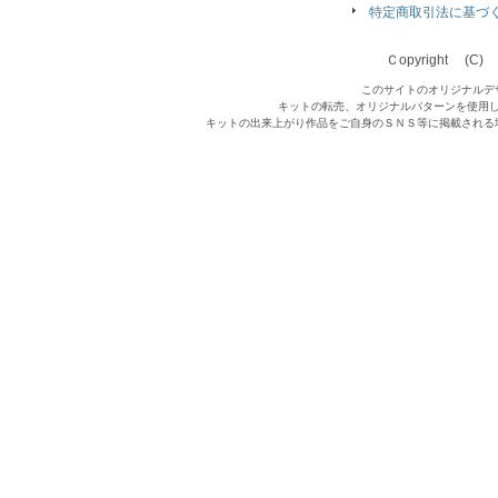
特定商取引法に基づ
Ｃopyright (C) Qu
このサイトのオリジナルデ
キットの転売、オリジナルパターンを使用
キットの出来上がり作品をご自身のＳＮＳ等に掲載される