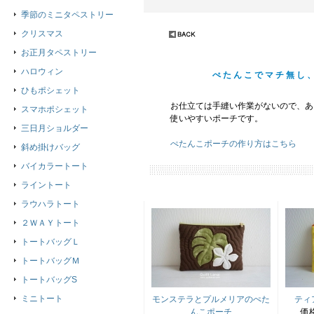
季節のミニタペストリー
クリスマス
お正月タペストリー
ハロウィン
ぺたんこでマチ無し
ひもポシェット
お仕立ては手縫い作業がないので、あ
スマホポシェット
使いやすいポーチです。
三日月ショルダー
ぺたんこポーチの作り方はこちら
斜め掛けバッグ
バイカラートート
ライントート
ラウハラトート
２ＷＡＹトート
トートバッグＬ
トートバッグＭ
トートバッグS
ミニトート
モンステラとプルメリアのぺた
ティ
んこポーチ
価