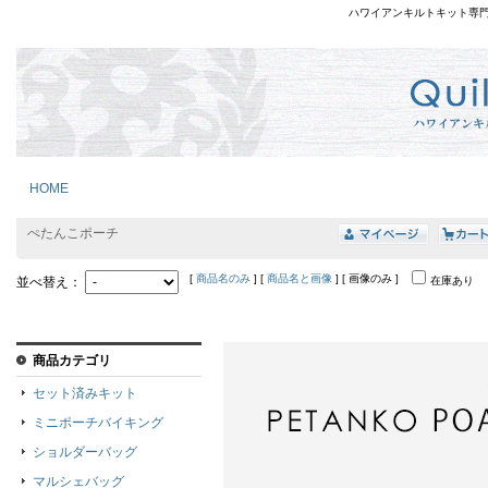
ハワイアンキルトキット専
HOME
ぺたんこポーチ
[
商品名のみ
] [
商品名と画像
] [ 画像のみ ]
並べ替え：
在庫あり
商品カテゴリ
セット済みキット
ミニポーチバイキング
ショルダーバッグ
マルシェバッグ