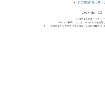
特定商取引法に基づ
Ｃopyright (C) Qu
このサイトのオリジナルデ
キットの転売、オリジナルパターンを使用
キットの出来上がり作品をご自身のＳＮＳ等に掲載される