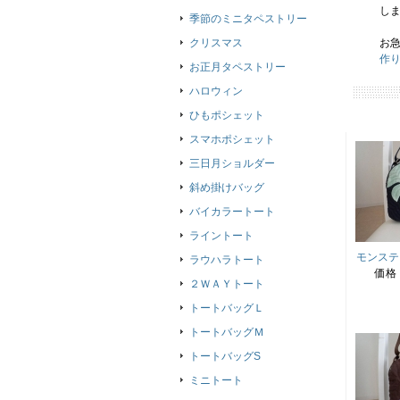
し
季節のミニタペストリー
クリスマス
お
作
お正月タペストリー
ハロウィン
ひもポシェット
スマホポシェット
三日月ショルダー
斜め掛けバッグ
バイカラートート
ライントート
モンステ
ラウハラトート
価格
２ＷＡＹトート
トートバッグＬ
トートバッグＭ
トートバッグS
ミニトート