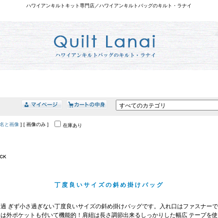
ハワイアンキルトキット専門店／ハワイアンキルトバッグのキルト・ラナイ
名と画像
] [ 画像のみ ]
在庫あり
丁度良いサイズの斜め掛けバッグ
き過 ぎず小さ過ぎない丁度良いサイズの斜め掛けバッグです。入れ口はファスナー
には外ポケットも付いて機能的！肩紐は長さ調節出来るしっかりした幅広 テープを