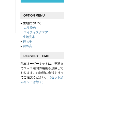
OPTION MENU
▸
生地について
ムラ染め
エイティスクエア
生地見本
▸
持ち手
▸
留め具
DELIVERY TIME
現在オーダーキットは、発送ま
で２～３週間の納期を頂戴して
おります。お時間に余裕を持っ
てご注文ください。
（セット済
みキットは除く）