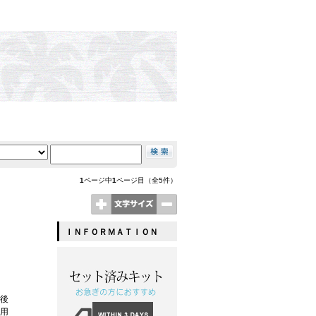
1
ページ中
1
ページ目（全5件）
ＩＮＦＯＲＭＡＴＩＯＮ
で後
使用