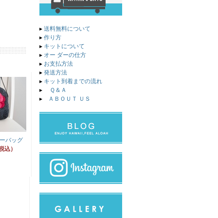
▸
送料無料について
▸
作り方
▸
キットについて
▸
オー ダーの仕方
▸
お支払方法
▸
発送方法
▸
キット到着までの流れ
▸
Ｑ＆Ａ
▸
ＡＢＯＵＴ ＵＳ
ーバッグ
（税込）