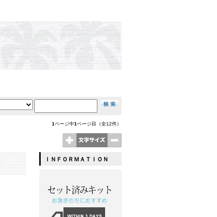
1
ページ中
1
ページ目（全12件）
ＩＮＦＯＲＭＡＴＩＯＮ