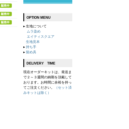
OPTION MENU
▸
生地について
ムラ染め
エイティスクエア
生地見本
▸
持ち手
▸
留め具
DELIVERY TIME
現在オーダーキットは、発送ま
で２～３週間の納期を頂戴して
おります。お時間に余裕を持っ
てご注文ください。
（セット済
みキットは除く）