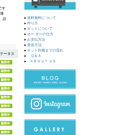
です
の薄
▸
送料無料について
。詳
▸
作り方
▸
キットについて
▸
オー ダーの仕方
▸
お支払方法
▸
発送方法
▸
キット到着までの流れ
テータス
▸
Ｑ＆Ａ
▸
ＡＢＯＵＴ ＵＳ