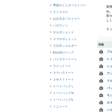
季節のミニタペストリー
実
ね
クリスマス
型
お正月タペストリー
し
ハロウィン
テ
ひもポシェット
スマホポシェット
画像
三日月ショルダー
プ
斜め掛けバッグ
レ
バイカラートート
ライントート
シ
ラウハラトート
ア
２ＷＡＹトート
ド
トートバッグＬ
パ
トートバッグＭ
モ
トートバッグS
ホ
ミニトート
ハ