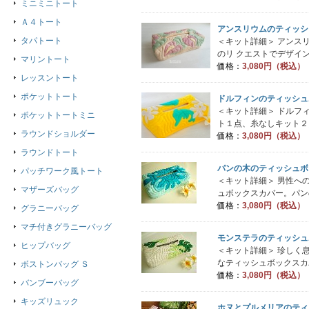
ミニミニトート
Ａ４トート
アンスリウムのティッシ
タパトート
＜キット詳細＞ アンス
のリ クエストでデザイン
マリントート
価格：
3,080円（税込）
レッスントート
ポケットトート
ドルフィンのティッシュ
＜キット詳細＞ ドルフ
ポケットトートミニ
ト１点、糸なしキット２点
ラウンドショルダー
価格：
3,080円（税込）
ラウンドトート
パンの木のティッシュボ
パッチワーク風トート
＜キット詳細＞ 男性へ
マザーズバッグ
ュボックスカバー。パンの
価格：
3,080円（税込）
グラニーバッグ
マチ付きグラニーバッグ
モンステラのティッシュ
ヒップバッグ
＜キット詳細＞ 珍しく
なティッシュボックスカバ
ボストンバッグ Ｓ
価格：
3,080円（税込）
バンブーバッグ
キッズリュック
ホヌとプルメリアのティ