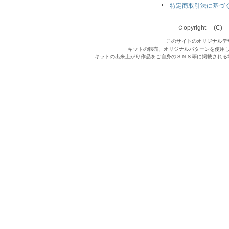
特定商取引法に基づ
Ｃopyright (C) Qu
このサイトのオリジナルデ
キットの転売、オリジナルパターンを使用
キットの出来上がり作品をご自身のＳＮＳ等に掲載される