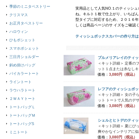
季節のミニタペストリー
実用品として人気NO.１のティッシ
ね。キルト１枚で仕上がり、いちばん
クリスマス
型タイプに対応するため、２０１６年
お正月タペストリー
しくは商品ページのサ イズをご確認
ハロウィン
ティッシュボックスカバーの作り方は
ひもポシェット
スマホポシェット
三日月ショルダー
プルメリアレイのティッ
＜キット詳細＞ 定番の
斜め掛けバッグ
ット１点または糸なしキ
バイカラートート
価格：
3,080円（税込）
ライントート
レフアのティッシュボッ
ラウハラトート
＜キット詳細＞ 女の子
２ＷＡＹトート
ット トートで人気のデザ
価格：
3,080円（税込）
トートバッグＬ
トートバッグＭ
シェルとヒトデのティッ
トートバッグS
＜キット詳細＞ 夏にぴ
爽やかなインテリアに似合
ミニトート
価格：
3,080円（税込）