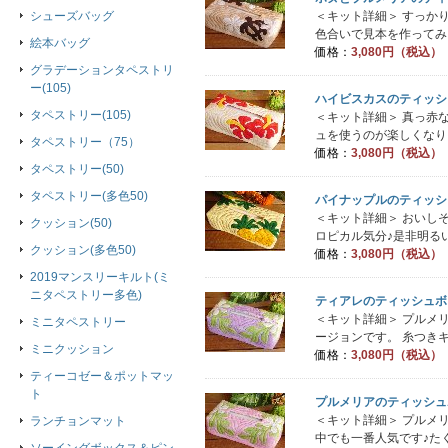
＜キット詳細＞ すっか
シューズバッグ
色合いで見本を作ってみま
絵本バッグ
価格：
3,080円（税込）
グラデーションタペストリ
ー(105)
ハイビスカスのティッシ
タペストリー(105)
＜キット詳細＞ 真っ赤
ュを使うのが楽しくなり
タペストリー（75）
価格：
3,080円（税込）
タペストリー(50)
タペストリー(多色50)
パイナップルのティッシ
＜キット詳細＞ おいし
クッション(50)
ロピカル気分♪是非明るい
クッション(多色50)
価格：
3,080円（税込）
2019マンスリーキルト(ミ
ニタペストリー多色)
ティアレのティッシュボ
＜キット詳細＞ プルメ
ミニタペストリー
ージョンです。 糸つきキ
ミニクッション
価格：
3,080円（税込）
ティーコゼー＆ポットマッ
ト
プルメリアのティッシュ
＜キット詳細＞ プルメ
ランチョンマット
中でも一番人気です♪たく