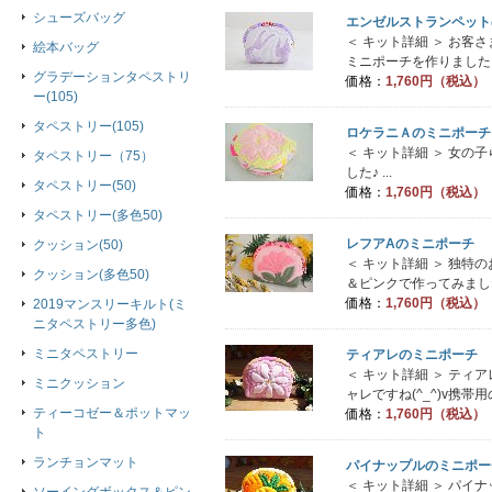
シューズバッグ
エンゼルストランペット
＜ キット詳細 ＞ お
絵本バッグ
ミニポーチを作りました♪ .
グラデーションタペストリ
価格：
1,760円（税込）
ー(105)
タペストリー(105)
ロケラニＡのミニポーチ
＜ キット詳細 ＞ 女の
タペストリー（75）
した♪ ...
タペストリー(50)
価格：
1,760円（税込）
タペストリー(多色50)
レフアAのミニポーチ
クッション(50)
＜ キット詳細 ＞ 独
クッション(多色50)
＆ピンクで作ってみました(^_
価格：
1,760円（税込）
2019マンスリーキルト(ミ
ニタペストリー多色)
ミニタペストリー
ティアレのミニポーチ
＜ キット詳細 ＞ テ
ミニクッション
ャレですね(^_^)v携帯
ティーコゼー＆ポットマッ
価格：
1,760円（税込）
ト
ランチョンマット
パイナップルのミニポー
＜ キット詳細 ＞ パ