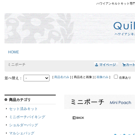
ハワイアンキルトキット専
HOME
ミニポーチ
[
商品名のみ
] [ 商品名と画像 ] [
画像のみ
]
並べ替え：
在庫あり
商品カテゴリ
セット済みキット
ミニポーチバイキング
ショルダーバッグ
マルシェバッグ