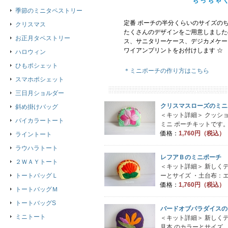
ちっちゃ
季節のミニタペストリー
定番 ポーチの半分くらいのサイズの
クリスマス
たくさんのデザインをご用意しました
お正月タペストリー
ス、サニタリーケース、デジカメケー
ワイアンプリントをお付けします ☆
ハロウィン
ひもポシェット
＊ミニポーチの作り方はこちら
スマホポシェット
三日月ショルダー
クリスマスローズのミニ
斜め掛けバッグ
＜キット詳細＞ クッシ
バイカラートート
ミニ ポーチキットです。 
価格：
1,760円（税込）
ライントート
ラウハラトート
レフアＢのミニポーチ
２ＷＡＹトート
＜キット詳細＞ 新しく
トートバッグＬ
ーとサイズ ・土台布：エ.
価格：
1,760円（税込）
トートバッグＭ
トートバッグS
バードオブパラダイスの
ミニトート
＜キット詳細＞ 新しく
見本 のカラーとサイズ ..