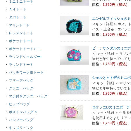
ミニミニトート
価格：
1,760円（税込）
Ａ４トート
タパトート
エンゼルフィッシュのミ
＜キット詳細＞ ホヌ、
マリントート
イズ ・土台布：エイテ...
レッスントート
価格：
1,760円（税込）
ポケットトート
ビーチサンダルのミニポ
ポケットトートミニ
＜ キット詳細 ＞ マ
ラウンドショルダー
物だと年中持っていてもＯＫで
価格：
1,760円（税込）
ラウンドトート
パッチワーク風トート
シェルとヒトデのミニポ
マザーズバッグ
＜ キット詳細 ＞ マ
物だと年中持っていてもＯＫで
グラニーバッグ
価格：
1,760円（税込）
マチ付きグラニーバッグ
ヒップバッグ
ロケラニBのミニポーチ
ボストンバッグ Ｓ
＜ キット詳細 ＞ 生
を使用するとよりリアルさが出
バンブーバッグ
価格：
1,760円（税込）
キッズリュック