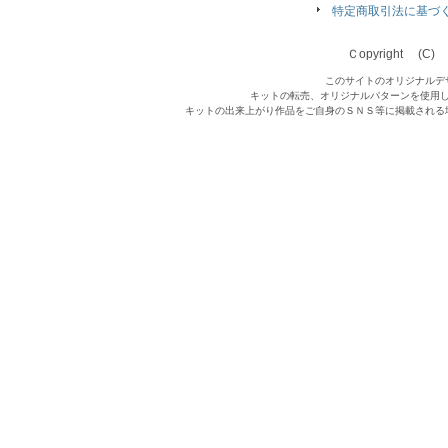
特定商取引法に基づ
Ｃopyright (C) Qu
このサイトのオリジナルデ
キットの転売、オリジナルパターンを使用
キットの出来上がり作品をご自身のＳＮＳ等に掲載される