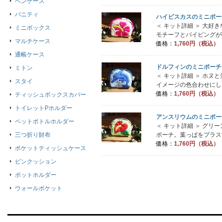
ペンケース
バニティ
ハイビスカスのミニポー
＜ キット詳細 ＞ 大
ミニボックス
モチーフとパイピングが映え
マルチケース
価格：
1,760円（税込）
通帳ケース
ドルフィンのミニポーチ
ミトン
＜ キット詳細 ＞ ホ
スタイ
イメージの色合わせにして
価格：
1,760円（税込）
ティッシュボックスカバー
トイレットPホルダー
アンスリウムのミニポー
ペットボトルホルダー
＜ キット詳細 ＞ グ
ポーチ。葉っぱをプラスす
三つ折り財布
価格：
1,760円（税込）
ポケットティッシュケース
ピンクッション
ポットホルダー
ウォールポケット