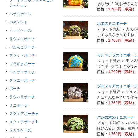
ソーイングボックス＆ピン
ました(#^.^#)お子さ
クッション
価格：
1,760円（税込）
ハサミケース
バスケット
ホヌのミニポーチ
＜ キット詳細 ＞ 人
カードケース
しても良さそうですね。
ラウンドポーチ
価格：
1,760円（税込）
ぺたんこポーチ
モンステラのミニポーチ
フラットポーチ
＜ キット詳細 ＞ モン
プラがまポーチ
ミニポーチでも作ってみ
価格：
1,760円（税込）
ワイヤーポーチ
グラニーポーチ
プルメリアのミニポーチ
ポーチ
＜ キット詳細 ＞ プ
ラウハラポーチ
んはどんな色合いで作られるの
価格：
1,760円（税込）
ミニポーチ
スクエアポーチＭ
パンの木のミニポーチ
スクエアポーチ L
＜ キット詳細 ＞ パ
縁起の良い(繁栄、成長)
メガネケース
価格：
1,760円（税込）