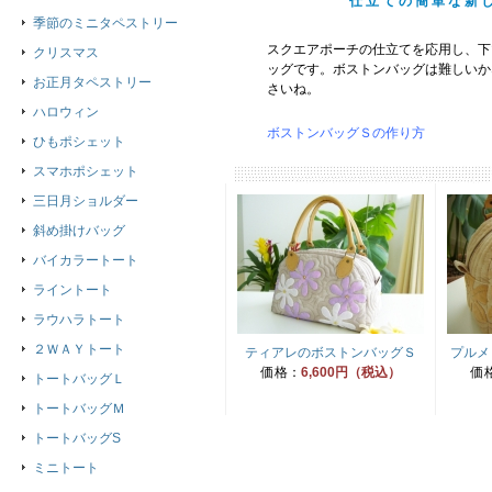
仕立ての簡単な新
季節のミニタペストリー
スクエアポーチの仕立てを応用し、下
クリスマス
ッグです。ボストンバッグは難しいか
お正月タペストリー
さいね。
ハロウィン
ボストンバッグＳの作り方
ひもポシェット
スマホポシェット
三日月ショルダー
斜め掛けバッグ
バイカラートート
ライントート
ラウハラトート
２ＷＡＹトート
ティアレのボストンバッグＳ
プルメ
価格：
6,600円（税込）
価
トートバッグＬ
トートバッグＭ
トートバッグS
ミニトート