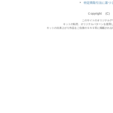
特定商取引法に基づ
Ｃopyright (C) Qu
このサイトのオリジナルデ
キットの転売、オリジナルパターンを使用
キットの出来上がり作品をご自身のＳＮＳ等に掲載される