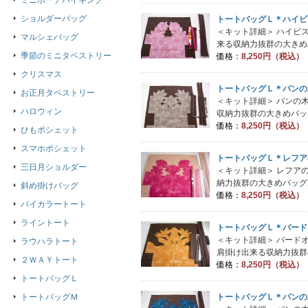
ミニポーチバイキング
ショルダーバッグ
トートバッグＬ＊ハイビ
＜キット詳細＞ ハイビ
マルシェバッグ
来る収納力抜群の大きめバ
季節のミニタペストリー
価格：
8,250円（税込）
クリスマス
トートバッグＬ＊パンの
お正月タペストリー
＜キット詳細＞ パンの
ハロウィン
収納力抜群の大きめバッグ
価格：
8,250円（税込）
ひもポシェット
スマホポシェット
トートバッグＬ＊レフア
三日月ショルダー
＜キット詳細＞ レフア
納力抜群の大きめバッグが
斜め掛けバッグ
価格：
8,250円（税込）
バイカラートート
ライントート
トートバッグＬ＊バード
＜キット詳細＞ バード
ラウハラトート
肩掛け出来る収納力抜群の
２ＷＡＹトート
価格：
8,250円（税込）
トートバッグＬ
トートバッグＬ＊パンの
トートバッグＭ