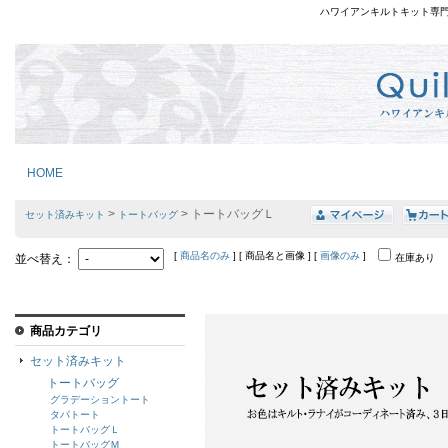
ハワイアンキルトキット専
HOME
>
> トートバッグＬ
セット済みキット
トートバッグ
[
商品名のみ
] [ 商品名と画像 ] [
画像のみ
]
並べ替え：
在庫あり
商品カテゴリ
セット済みキット
トートバッグ
グラデーショントート
タパトート
トートバッグＬ
トートバッグＭ