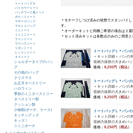
トートバッグＳ
バイカラートート
パッチワーク風トート
ポケットトート
＊モチーフしつけ済みの状態でスタンバイし
マザーズバッグ
す。
マルシェバッグ
ミニトート
＊オーダーキットと同梱ご希望の場合は２週
ミニミニトート
＊セット済みキットは各数点のみのご用意と
ライントート
ラウハラトート
リボントート
トートバッグＬ＊パンの
レッスントート
＜キット詳細＞ パンの
Ａ４トート
ショルダータイプのバッ
収納力抜群の大きめバッグ
グ
価格：
8,250円（税込）
その他のバッグ
クリスマス
トートバッグＬ＊パンの
お正月タペストリー
＜キット詳細＞ パンの
ハロウィン
収納力抜群の大きめバッグ
季節のミニタペストリー
価格：
8,250円（税込）
タペストリー類
クッション類
小物類(ポーチ、ケース)
トートバッグＬ＊パンの
キッチングッズ
＜キット詳細＞ パンの
キッズ！
収納力抜群の大きめバッグ
☆ミニポーチ
価格：
8,250円（税込）