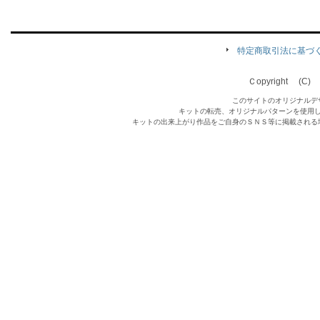
特定商取引法に基づ
Ｃopyright (C) Qu
このサイトのオリジナルデ
キットの転売、オリジナルパターンを使用
キットの出来上がり作品をご自身のＳＮＳ等に掲載される