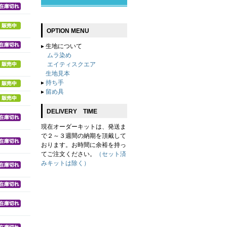
OPTION MENU
▸
生地について
ムラ染め
エイティスクエア
生地見本
▸
持ち手
▸
留め具
DELIVERY TIME
現在オーダーキットは、発送ま
で２～３週間の納期を頂戴して
おります。お時間に余裕を持っ
てご注文ください。
（セット済
みキットは除く）