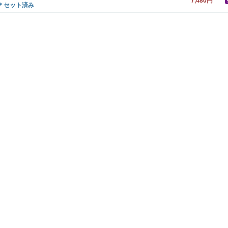
7,480円
)＊セット済み