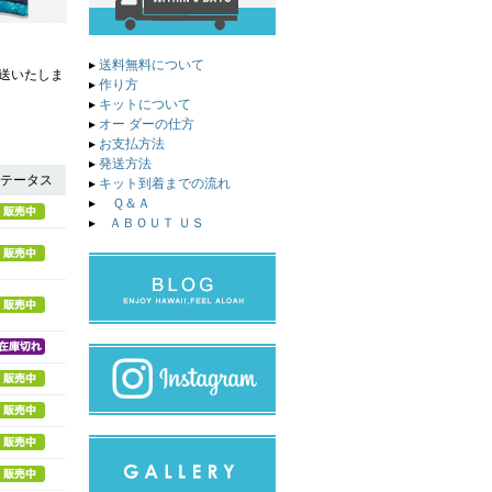
▸
送料無料について
送いたしま
▸
作り方
▸
キットについて
▸
オー ダーの仕方
▸
お支払方法
▸
発送方法
テータス
▸
キット到着までの流れ
▸
Ｑ＆Ａ
▸
ＡＢＯＵＴ ＵＳ