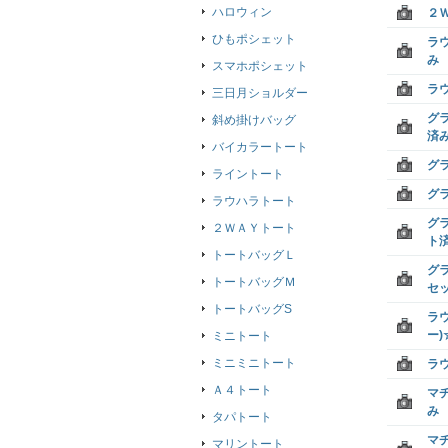
ハロウィン
２
ひもポシェット
ラ
み
スマホポシェット
ラ
三日月ショルダー
グ
斜め掛けバッグ
済
バイカラートート
グ
ライントート
グ
ラウハラトート
グ
２ＷＡＹトート
ト
トートバッグＬ
グ
トートバッグＭ
セ
トートバッグS
ラ
ー
ミニトート
ミニミニトート
ラ
Ａ４トート
マ
み
タパトート
マ
マリントート