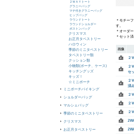
２ＷＡＹトート
グラニーバッグ
マチ付きグラニーバッグ
ヒップバッグ
ラウンドトート
＊モチーフ
ラウンドショルダー
す。
ボストンバッグ
＊オーダー
クリスマス
＊セット済
お正月タペストリー
ハロウィン
画像
季節のミニタペストリー
タペストリー類
２
クッション類
小物類(ポーチ、ケース)
２
キッチングッズ
セ
キッズ！
２
☆ミニポーチ
済
ミニポーチバイキング
２
ショルダーバッグ
２
マルシェバッグ
２
季節のミニタペストリー
2
クリスマス
2
お正月タペストリー