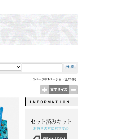
1
ページ中
1
ページ目（全20件）
ＩＮＦＯＲＭＡＴＩＯＮ