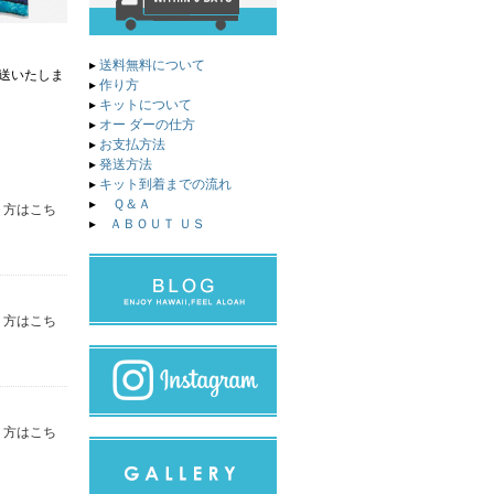
▸
送料無料について
送いたしま
▸
作り方
▸
キットについて
▸
オー ダーの仕方
▸
お支払方法
▸
発送方法
▸
キット到着までの流れ
▸
Ｑ＆Ａ
り方はこち
▸
ＡＢＯＵＴ ＵＳ
り方はこち
り方はこち