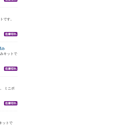
ットです。
済み
済みキットで
。 ミニポ
キットで