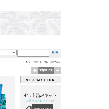
1
ページ中
1
ページ目（全20件）
ＩＮＦＯＲＭＡＴＩＯＮ