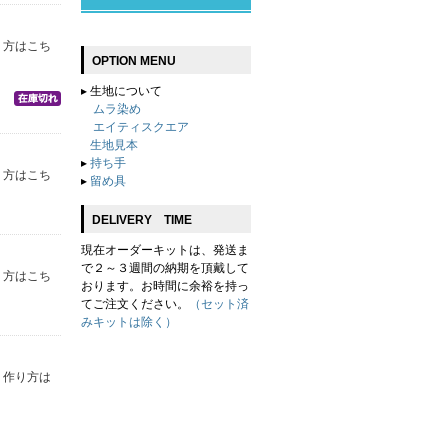
り方はこち
OPTION MENU
▸
生地について
ムラ染め
エイティスクエア
生地見本
▸
持ち手
り方はこち
▸
留め具
DELIVERY TIME
現在オーダーキットは、発送ま
で２～３週間の納期を頂戴して
り方はこち
おります。お時間に余裕を持っ
てご注文ください。
（セット済
みキットは除く）
 作り方は