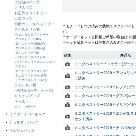
その他のバッグ
クリスマス
お正月タペストリー
ハロウィン
季節のミニタペストリー
＊モチーフしつけ済みの状態でスタンバイし
タペストリー類
す。
ウェルカムタペストリー
＊オーダーキットと同梱ご希望の場合は２週
タペストリー(105)
＊セット済みキットは各数点のみのご用意と
タペストリー(50単色)
タペストリー(50多色)
タペストリー(75)
画像
商品名
ハワイアンタペストリー
ハワイアンリースのミニタペ
ミニタペストリー＊ロケラニ(ダーク
ストリー
マーメイドタペストリー
ミニタペストリー2019＊アンスリウ
ミニタペストリー(単色)
ト済み
ミニタペストリー(多色)
クッション類
ミニタペストリー2019＊レフア(ブ
小物類(ポーチ、ケース)
キッチングッズ
ミニタペストリー2019＊グアバ(ロ
キッズ！
ミニタペストリー2019＊イリマ(ベ
☆ミニポーチ
ミニタペストリー2019＊エンゼルス
ミニポーチバイキング
セット済み
ショルダーバッグ
ミニタペストリー2019＊ナウパカ(
マルシェバッグ