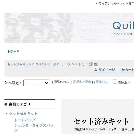
ハワイアンキルトキット専
HOME
>
> ミニタペストリー(多色)
セット済みキット
タペストリー類
[ 商品名のみ ] [
商品名と画像
] [
画像のみ
]
並べ替え：
在庫あり
商品カテゴリ
セット済みキット
トートバッグ
ショルダータイプのバッ
グ