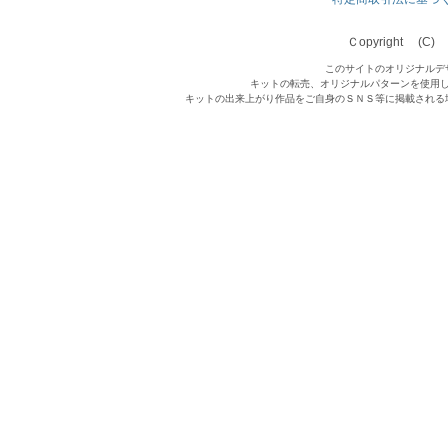
Ｃopyright (C) Qu
このサイトのオリジナルデ
キットの転売、オリジナルパターンを使用
キットの出来上がり作品をご自身のＳＮＳ等に掲載される