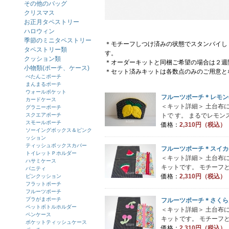
その他のバッグ
クリスマス
お正月タペストリー
ハロウィン
季節のミニタペストリー
＊モチーフしつけ済みの状態でスタンバイし
タペストリー類
す。
クッション類
＊オーダーキットと同梱ご希望の場合は２週
小物類(ポーチ、ケース)
＊セット済みキットは各数点のみのご用意と
ぺたんこポーチ
まんまるポーチ
ウォールポケット
フルーツポーチ＊レモン
カードケース
＜キット詳細＞ 土台布
グラニーポーチ
スクエアポーチ
トで す。 まるでレモン
スモールポーチ
価格：
2,310円（税込）
ソーイングボックス＆ピンク
ッション
ティッシュボックスカバー
フルーツポーチ＊スイカ
トイレットＰホルダー
＜キット詳細＞ 土台布
ハサミケース
キットです。 モチーフと
バニティ
価格：
2,310円（税込）
ピンクッション
フラットポーチ
フルーツポーチ
プラがまポーチ
フルーツポーチ＊さくら
ペットボトルホルダー
＜キット詳細＞ 土台布
ペンケース
キットです。 モチーフと
ポケットティッシュケース
価格：
2,310円（税込）