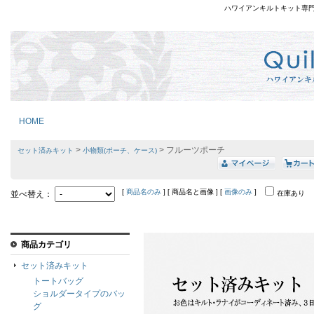
ハワイアンキルトキット専
HOME
>
> フルーツポーチ
セット済みキット
小物類(ポーチ、ケース)
[
商品名のみ
] [ 商品名と画像 ] [
画像のみ
]
並べ替え：
在庫あり
商品カテゴリ
セット済みキット
トートバッグ
ショルダータイプのバッ
グ