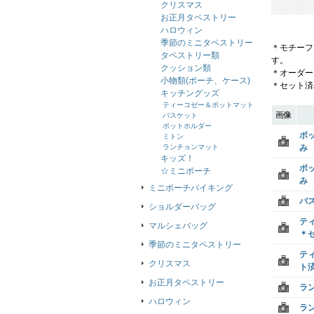
クリスマス
お正月タペストリー
ハロウィン
季節のミニタペストリー
＊モチーフ
タペストリー類
す。
クッション類
＊オーダー
小物類(ポーチ、ケース)
＊セット済
キッチングッズ
ティーコゼー＆ポットマット
画像
バスケット
ポットホルダー
ポ
ミトン
ランチョンマット
み
キッズ！
ポ
☆ミニポーチ
み
ミニポーチバイキング
バ
ショルダーバッグ
テ
マルシェバッグ
＊
季節のミニタペストリー
テ
クリスマス
ト
お正月タペストリー
ラ
ハロウィン
ラ