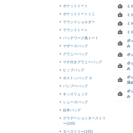
ポケットトート
ミ
ポケットトートミニ
ミ
ラウンドショルダー
ミ
ラウンドトート
ミ
パッチワーク風トート
ポ
マザーズバッグ
み
グラニーバッグ
ポ
マチ付きグラニーバッグ
ポ
み
ヒップバッグ
ポ
ボストンバッグ Ｓ
済
バンブーバッグ
ポ
キッズリュック
み
シューズバッグ
絵本バッグ
グラデーションタペストリ
ー(105)
タペストリー(105)