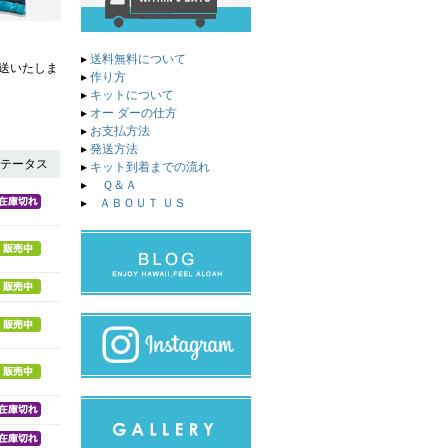
▸
送料無料について
送いたしま
▸
作り方
▸
キットについて
▸
オー ダーの仕方
▸
お支払方法
▸
発送方法
テータス
▸
キット到着までの流れ
▸
Ｑ＆Ａ
▸
ＡＢＯＵＴ ＵＳ