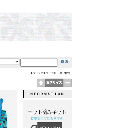
1
ページ中
1
ページ目（全29件）
ＩＮＦＯＲＭＡＴＩＯＮ