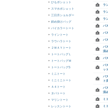
ひもポシェット
ラ
スマホポシェット
ラ
三日月ショルダー
ラ
斜め掛けバッグ
バ
バイカラートート
バ
ライントート
バ
ラウハラトート
バ
２ＷＡＹトート
済
トートバッグＬ
バ
トートバッグＭ
バ
トートバッグS
ッ
ミニトート
バ
ミニミニトート
ト
Ａ４トート
バ
済
タパトート
ミ
マリントート
ミ
レッスントート