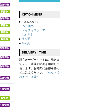
OPTION MENU
▸
生地について
ムラ染め
エイティスクエア
生地見本
▸
持ち手
▸
留め具
DELIVERY TIME
現在オーダーキットは、発送ま
で２～３週間の納期を頂戴して
おります。お時間に余裕を持っ
てご注文ください。
（セット済
みキットは除く）