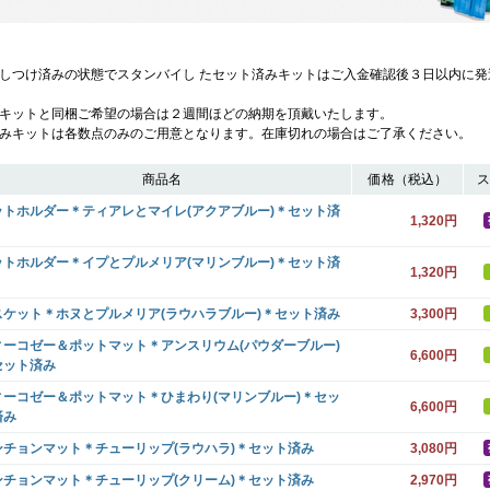
しつけ済みの状態でスタンバイし たセット済みキットはご入金確認後３日以内に発
キットと同梱ご希望の場合は２週間ほどの納期を頂戴いたします。
みキットは各数点のみのご用意となります。在庫切れの場合はご了承ください。
商品名
価格（税込）
ス
ットホルダー＊ティアレとマイレ(アクアブルー)＊セット済
1,320円
ットホルダー＊イプとプルメリア(マリンブルー)＊セット済
1,320円
スケット＊ホヌとプルメリア(ラウハラブルー)＊セット済み
3,300円
ィーコゼー＆ポットマット＊アンスリウム(パウダーブルー)
6,600円
セット済み
ィーコゼー＆ポットマット＊ひまわり(マリンブルー)＊セッ
6,600円
済み
ンチョンマット＊チューリップ(ラウハラ)＊セット済み
3,080円
ンチョンマット＊チューリップ(クリーム)＊セット済み
2,970円