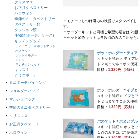
クリスマス
お正月タペストリー
ハロウィン
季節のミニタペストリー
＊モチーフしつけ済みの状態でスタンバイし
タペストリー類
す。
クッション類
＊オーダーキットと同梱ご希望の場合は２週
小物類(ポーチ、ケース)
＊セット済みキットは各数点のみのご用意と
キッチングッズ
ティーコゼー＆ポットマット
バスケット
ポットホルダー＊ティア
ポットホルダー
＜キット詳細＞ ティア
ミトン
ト２点までネコポス便発送
ランチョンマット
キッズ！
価格：
1,320円（税込）
☆ミニポーチ
ミニポーチバイキング
ポットホルダー＊イプと
ショルダーバッグ
＜キット詳細＞ イプと
マルシェバッグ
ト２点までネコポス便発送
価格：
1,320円（税込）
季節のミニタペストリー
クリスマス
バスケット＊ホヌとプル
お正月タペストリー
＜キット詳細＞ ホヌと
ハロウィン
１点のみネコポス便発送可