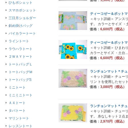
価格：
3,300円（税込）
ひもポシェット
スマホポシェット
ティーコゼー＆ポットマ
三日月ショルダー
＜キット詳細＞ アンス
す。 カラーとサイズ ・土.
斜め掛けバッグ
価格：
6,600円（税込）
バイカラートート
ライントート
ティーコゼー＆ポットマ
＜キット詳細＞ ひまわ
ラウハラトート
カラーとサイズ ・土台...
２ＷＡＹトート
価格：
6,600円（税込）
トートバッグＬ
ランチョンマット＊チュ
トートバッグＭ
＜キット詳細＞ チュー
トートバッグS
リン トを使用したセット
価格：
3,080円（税込）
ミニトート
ミニミニトート
Ａ４トート
ランチョンマット＊チュ
タパトート
＜キット詳細＞ チュー
す。 糸なしキット２点ま
マリントート
価格：
2,970円（税込）
レッスントート