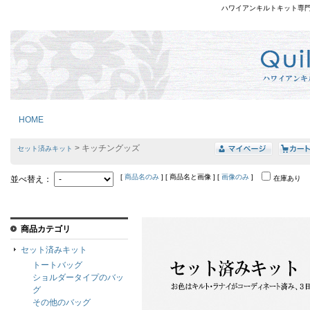
ハワイアンキルトキット専
HOME
> キッチングッズ
セット済みキット
[
商品名のみ
] [ 商品名と画像 ] [
画像のみ
]
並べ替え：
在庫あり
商品カテゴリ
セット済みキット
トートバッグ
ショルダータイプのバッ
グ
その他のバッグ