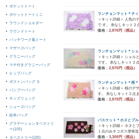
ポケットトート
ランチョンマット＊ティ
ポケットトートミニ
＜キット詳細＞ 人気の
ラウンドショルダー
で す。 糸なしキット２
価格：
2,970円（税込）
ラウンドトート
パッチワーク風トート
マザーズバッグ
ランチョンマット＊シェ
グラニーバッグ
＜キット詳細＞ シェル
です。 糸なしキット２点
マチ付きグラニーバッグ
価格：
2,970円（税込）
ヒップバッグ
ボストンバッグ Ｓ
ランチョンマット＊桜＊
＜キット詳細＞ 桜のデ
バンブーバッグ
す。 糸なしキット２点ま
キッズリュック
価格：
2,970円（税込）
シューズバッグ
絵本バッグ
バスケット＊ホヌとプル
グラデーションタペストリ
＜キット詳細＞ ホヌと
ー(105)
１点のみネコポス便発送可能
価格：
3,300円（税込）
タペストリー(105)