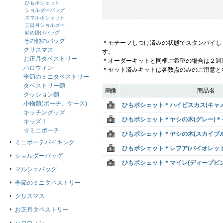
ひもポシェット
ショルダーバッグ
スマホポシェット
三日月ショルダー
斜め掛けバッグ
その他のバッグ
＊モチーフしつけ済みの状態でスタンバイし
クリスマス
す。
お正月タペストリー
＊オーダーキットと同梱ご希望の場合は２週
ハロウィン
＊セット済みキットは各数点のみのご用意と
季節のミニタペストリー
タペストリー類
画像
商品名
クッション類
小物類(ポーチ、ケース)
ひもポシェット＊ハイビスカス(キャ
キッチングッズ
ひもポシェット＊ヤシの木(グレー)
キッズ！
☆ミニポーチ
ひもポシェット＊ヤシの木(スカイブ
ミニポーチバイキング
ひもポシェット＊レフア(バイオレッ
ショルダーバッグ
ひもポシェット＊マイレ(ディープピ
マルシェバッグ
季節のミニタペストリー
クリスマス
お正月タペストリー