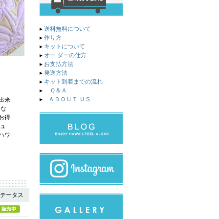
▸
送料無料について
▸
作り方
▸
キットについて
▸
オー ダーの仕方
▸
お支払方法
▸
発送方法
▸
キット到着までの流れ
▸
Ｑ＆Ａ
▸
ＡＢＯＵＴ ＵＳ
出来
はな
お得
シュ
ハワ
テータス