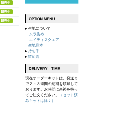
OPTION MENU
▸
生地について
ムラ染め
エイティスクエア
生地見本
▸
持ち手
▸
留め具
DELIVERY TIME
現在オーダーキットは、発送ま
で２～３週間の納期を頂戴して
おります。お時間に余裕を持っ
てご注文ください。
（セット済
みキットは除く）