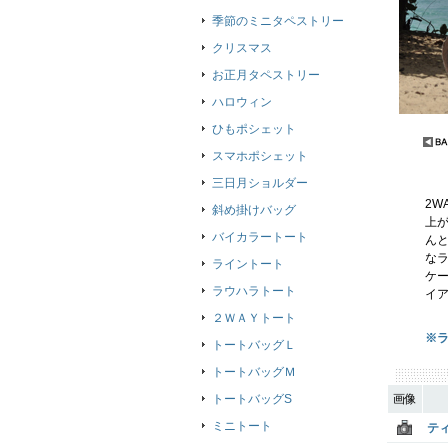
季節のミニタペストリー
クリスマス
お正月タペストリー
ハロウィン
ひもポシェット
スマホポシェット
三日月ショルダー
2W
斜め掛けバッグ
上が
バイカラートート
ん
な
ライントート
ケ
ラウハラトート
イ
２ＷＡＹトート
※
トートバッグＬ
トートバッグＭ
トートバッグS
画像
ミニトート
テ