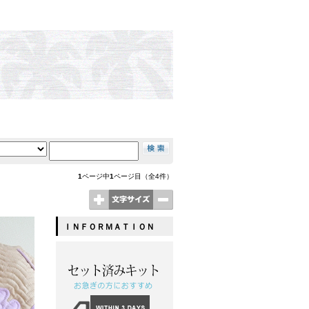
1
ページ中
1
ページ目（全4件）
ＩＮＦＯＲＭＡＴＩＯＮ