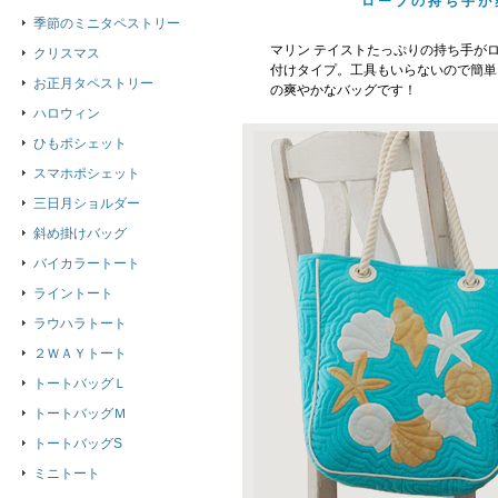
ロープの持ち手が
季節のミニタペストリー
マリン テイストたっぷりの持ち手が
クリスマス
付けタイプ。工具もいらないので簡単に
お正月タペストリー
の爽やかなバッグです！
ハロウィン
ひもポシェット
スマホポシェット
三日月ショルダー
斜め掛けバッグ
バイカラートート
ライントート
ラウハラトート
２ＷＡＹトート
トートバッグＬ
トートバッグＭ
トートバッグS
ミニトート