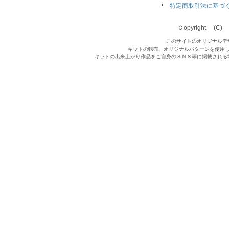
特定商取引法に基づ
Ｃopyright (C) Qu
このサイトのオリジナルデ
キットの転売、オリジナルパターンを使用
キットの出来上がり作品をご自身のＳＮＳ等に掲載される