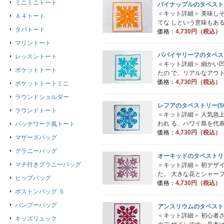
ミニミニトート
パイナップルのタペストリ
＜キット詳細＞ 美味し
Ａ４トート
てな しという意味もある
タパトート
価格：
4,730円（税込）
マリントート
パパイヤリーフのタペスト
レッスントート
＜キット詳細＞ 細かい
ポケットトート
たの で、リアルなアウト
価格：
4,730円（税込）
ポケットトートミニ
ラウンドショルダー
レフアのタペストリー(50
ラウンドトート
＜キット詳細＞ 人気急
われ る、ハワイ島を代表
パッチワーク風トート
価格：
4,730円（税込）
マザーズバッグ
グラニーバッグ
オーキッドのタペストリー
マチ付きグラニーバッグ
＜キット詳細＞ 初デザ
た。 大きな花とシャープ
ヒップバッグ
価格：
4,730円（税込）
ボストンバッグ Ｓ
バンブーバッグ
アンスリウムのタペストリ
＜キット詳細＞ 初心者
キッズリュック