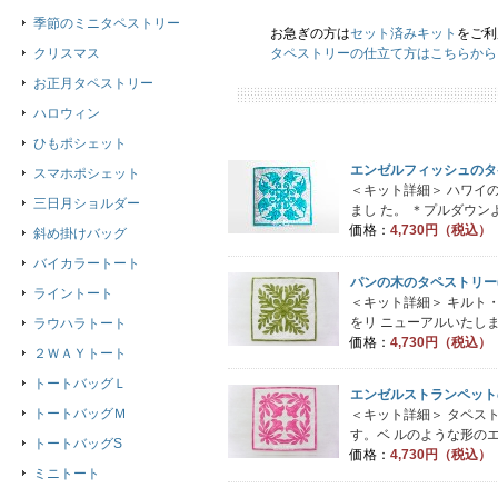
季節のミニタペストリー
お急ぎの方は
セット済みキット
をご利
クリスマス
タペストリーの仕立て方はこちらから
お正月タペストリー
ハロウィン
ひもポシェット
エンゼルフィッシュのタペ
スマホポシェット
＜キット詳細＞ ハワイ
三日月ショルダー
まし た。 ＊プルダウン
価格：
4,730円（税込）
斜め掛けバッグ
バイカラートート
パンの木のタペストリー(
ライントート
＜キット詳細＞ キルト
をリ ニューアルいたしま
ラウハラトート
価格：
4,730円（税込）
２ＷＡＹトート
トートバッグＬ
エンゼルストランペットの
トートバッグＭ
＜キット詳細＞ タペス
す。ベ ルのような形のエ
トートバッグS
価格：
4,730円（税込）
ミニトート