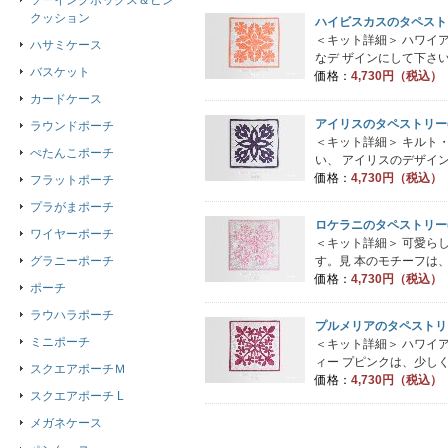
ソーイングボックス＆ピン
クッション
ハイビスカスのタペストリ
＜キット詳細＞ ハワイ
ハサミケース
なデ ザインにして下さい
バスケット
価格：
4,730円（税込）
カードケース
アイリスのタペストリー(
ラウンドポーチ
＜キット詳細＞ キルト
ぺたんこポーチ
い、 アイリスのデザイン
価格：
4,730円（税込）
フラットポーチ
プラがまポーチ
ロケラニのタペストリー(
ワイヤーポーチ
＜キット詳細＞ 可愛ら
す。見 本のモチーフは、
グラニーポーチ
価格：
4,730円（税込）
ポーチ
ラウハラポーチ
プルメリアのタペストリー
ミニポーチ
＜キット詳細＞ ハワイ
ィー プピンクは、少しく
スクエアポーチＭ
価格：
4,730円（税込）
スクエアポーチ L
メガネケース