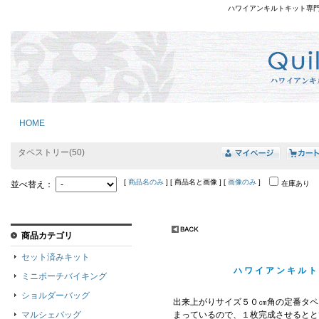
ハワイアンキルトキット専
HOME
タペストリー(50)
[
商品名のみ
] [ 商品名と画像 ] [
画像のみ
]
並べ替え：
在庫あり
商品カテゴリ
セット済みキット
ハワイアンキルト
ミニポーチバイキング
ショルダーバッグ
出来上がりサイズ５０㎝角の定番タペ
マルシェバッグ
まっているので、
１枚完成させるとと