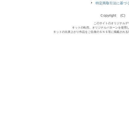
特定商取引法に基づ
Ｃopyright (C) Qu
このサイトのオリジナルデ
キットの転売、オリジナルパターンを使用
キットの出来上がり作品をご自身のＳＮＳ等に掲載される