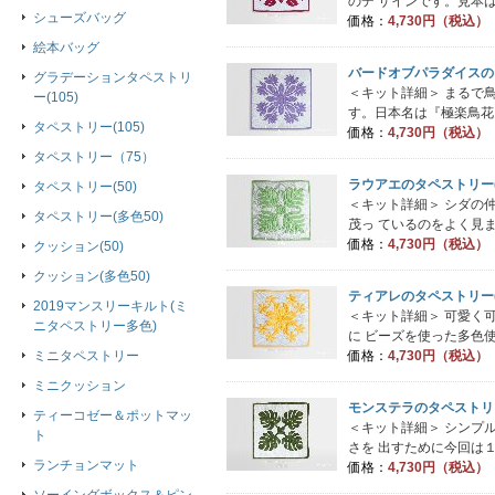
のデ ザインです。見本は
シューズバッグ
価格：
4,730円（税込）
絵本バッグ
バードオブパラダイスのタ
グラデーションタペストリ
＜キット詳細＞ まるで
ー(105)
す。日本名は『極楽鳥花
タペストリー(105)
価格：
4,730円（税込）
タペストリー（75）
ラウアエのタペストリー(
タペストリー(50)
＜キット詳細＞ シダの
タペストリー(多色50)
茂っ ているのをよく見ま
価格：
4,730円（税込）
クッション(50)
クッション(多色50)
ティアレのタペストリー(
2019マンスリーキルト(ミ
＜キット詳細＞ 可愛く
ニタペストリー多色)
に ビーズを使った多色使
価格：
4,730円（税込）
ミニタペストリー
ミニクッション
モンステラのタペストリー
ティーコゼー＆ポットマッ
＜キット詳細＞ シンプ
ト
さを 出すために今回は１
ランチョンマット
価格：
4,730円（税込）