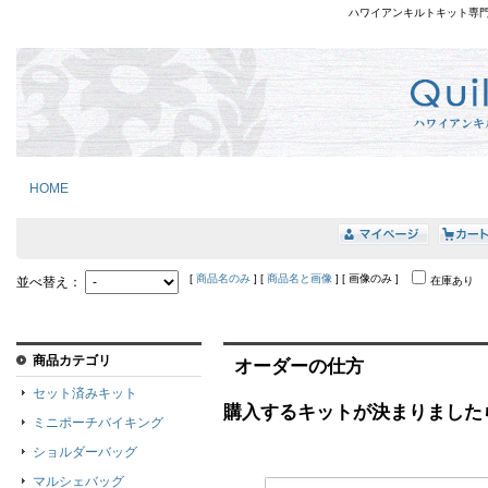
ハワイアンキルトキット専
HOME
[
商品名のみ
] [
商品名と画像
] [ 画像のみ ]
並べ替え：
在庫あり
商品カテゴリ
オーダーの仕方
セット済みキット
購入するキットが決まりました
ミニポーチバイキング
ショルダーバッグ
マルシェバッグ