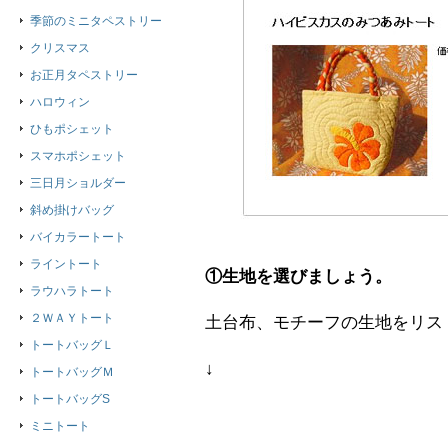
季節のミニタペストリー
クリスマス
お正月タペストリー
ハロウィン
ひもポシェット
スマホポシェット
三日月ショルダー
斜め掛けバッグ
バイカラートート
ライントート
①生地を選びましょう。
ラウハラトート
２ＷＡＹトート
土台布、モチーフの生地をリス
トートバッグＬ
↓
トートバッグＭ
トートバッグS
ミニトート