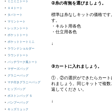
ミニミニトート
②糸の有無を選びましょう。
Ａ４トート
標準は糸なしキットの価格です
タパトート
す。
マリントート
・キルト用各色
レッスントート
・仕立用各色
ポケットトート
ポケットトートミニ
↓
ラウンドショルダー
ラウンドトート
パッチワーク風トート
③カートに入れましょう。
マザーズバッグ
グラニーバッグ
①．②の選択ができたらカート
マチ付きグラニーバッグ
れましょう。同じキットで複数
返してくださ い。
ヒップバッグ
ボストンバッグ Ｓ
↓
バンブーバッグ
キッズリュック