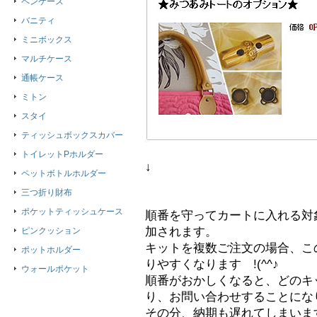
ペンケース
バニティ
ミニボックス
マルチケース
通帳ケース
ミトン
スタイ
ティッシュボックスカバー
トイレットPホルダー
↓
ペットボトルホルダー
三つ折り財布
ポケットティッシュケース
順番を守ってカートに入れる対
加されます。
ピンクッション
キットを複数ご注文の場合、こ
ポットホルダー
りやすくなります !(^^♪
ウォールポケット
順番がおかしくなると、どのキ
り、お問い合わせすることにな
その分、納期も遅れてしまいま