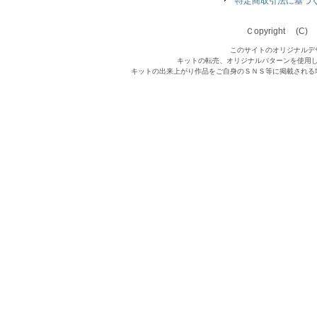
特定商取引法に基づ
Ｃopyright (C) Qu
このサイトのオリジナルデ
キットの転売、オリジナルパターンを使用
キットの出来上がり作品をご自身のＳＮＳ等に掲載される