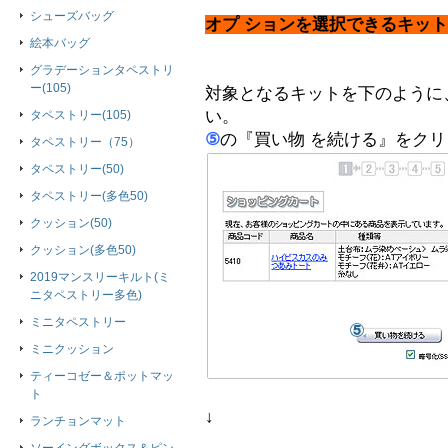
シューズバッグ
オプ ションを選択できるキッ
絵本バッグ
グラデーションタペストリ
ー(105)
対象となるキットを下のように
い。
タペストリー(105)
⑤
の『買い物 を続ける』をク
タペストリー（75）
タペストリー(50)
タペストリー(多色50)
クッション(50)
クッション(多色50)
2019マンスリーキルト(ミ
ニタペストリー多色)
ミニタペストリー
ミニクッション
ティーコゼー＆ポットマッ
ト
↓
ランチョンマット