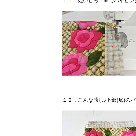
１１．ぬいしろ１㎝でパイピン
１２．こんな感じ♪下部(底)の