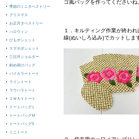
ゴ風バッグを作ってくださいね
季節のミニタペストリー
クリスマス
お正月タペストリー
１．キルティング作業が終われ
ハロウィン
線(ぬいしろ込み)でカットしま
ひもポシェット
スマホポシェット
三日月ショルダー
斜め掛けバッグ
バイカラートート
ライントート
ラウハラトート
２ＷＡＹトート
トートバッグＬ
トートバッグＭ
トートバッグS
ミニトート