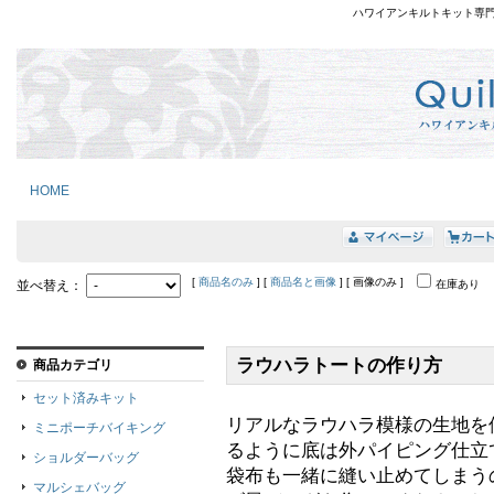
ハワイアンキルトキット専
HOME
[
商品名のみ
] [
商品名と画像
] [ 画像のみ ]
並べ替え：
在庫あり
ラウハラトートの作り方
商品カテゴリ
セット済みキット
リアルなラウハラ模様の生地を
ミニポーチバイキング
るように底は外パイピング仕立
ショルダーバッグ
袋布も一緒に縫い止めてしまう
マルシェバッグ