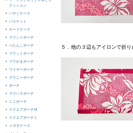
ソーイングボックス＆ピン
クッション
ハサミケース
バスケット
カードケース
ラウンドポーチ
ぺたんこポーチ
５．他の３辺もアイロンで折り
フラットポーチ
プラがまポーチ
ワイヤーポーチ
グラニーポーチ
ポーチ
ラウハラポーチ
ミニポーチ
スクエアポーチＭ
スクエアポーチ L
メガネケース