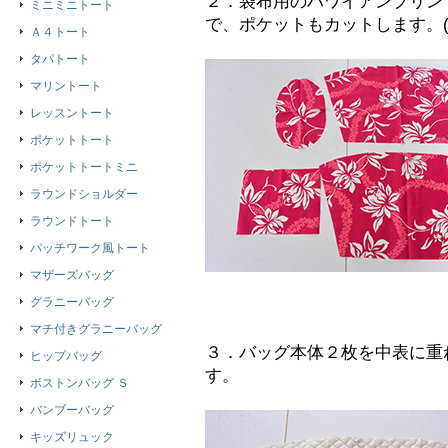
２．袋布用のハワイアンプリン
ミニミニトート
で、ポケットもカットします。(
Ａ４トート
タパトート
マリントート
レッスントート
ポケットトート
ポケットトートミニ
ラウンドショルダー
ラウンドトート
パッチワーク風トート
マザーズバッグ
グラニーバッグ
マチ付きグラニーバッグ
３．バッグ本体２枚を中表に重
ヒップバッグ
す。
ボストンバッグ Ｓ
バンブーバッグ
キッズリュック