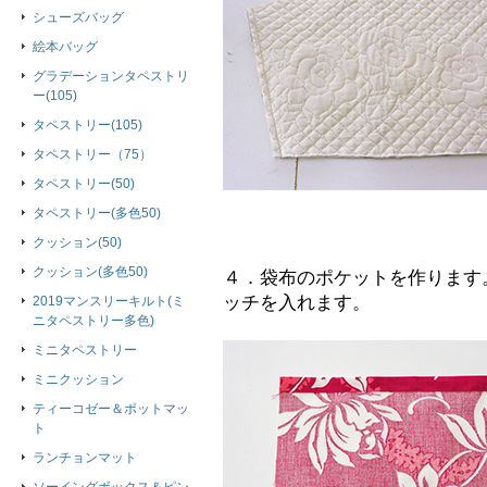
シューズバッグ
絵本バッグ
グラデーションタペストリ
ー(105)
タペストリー(105)
タペストリー（75）
タペストリー(50)
タペストリー(多色50)
クッション(50)
クッション(多色50)
４．袋布のポケットを作ります
ッチを入れます。
2019マンスリーキルト(ミ
ニタペストリー多色)
ミニタペストリー
ミニクッション
ティーコゼー＆ポットマッ
ト
ランチョンマット