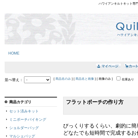
ハワイアンキルトキット専
HOME
[
商品名のみ
] [
商品名と画像
] [ 画像のみ ]
並べ替え：
在庫あり
フラットポーチの作り方
商品カテゴリ
セット済みキット
ミニポーチバイキング
びっくりするくらい、劇的に簡
ショルダーバッグ
どなたでも短時間で完成するお
マルシェバッグ