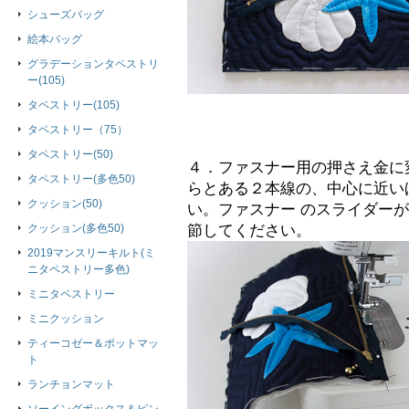
シューズバッグ
絵本バッグ
グラデーションタペストリ
ー(105)
タペストリー(105)
タペストリー（75）
タペストリー(50)
４．ファスナー用の押さえ金に
タペストリー(多色50)
らとある２本線の、中心に近い
クッション(50)
い。ファスナー のスライダー
クッション(多色50)
節してください。
2019マンスリーキルト(ミ
ニタペストリー多色)
ミニタペストリー
ミニクッション
ティーコゼー＆ポットマッ
ト
ランチョンマット