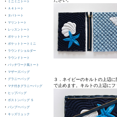
ださい。
ミニミニトート
Ａ４トート
タパトート
マリントート
レッスントート
ポケットトート
ポケットトートミニ
ラウンドショルダー
ラウンドトート
パッチワーク風トート
マザーズバッグ
グラニーバッグ
３．ネイビーのキルトの上辺に
で止めます。キルトの上辺にフ
マチ付きグラニーバッグ
ヒップバッグ
ボストンバッグ Ｓ
バンブーバッグ
キッズリュック