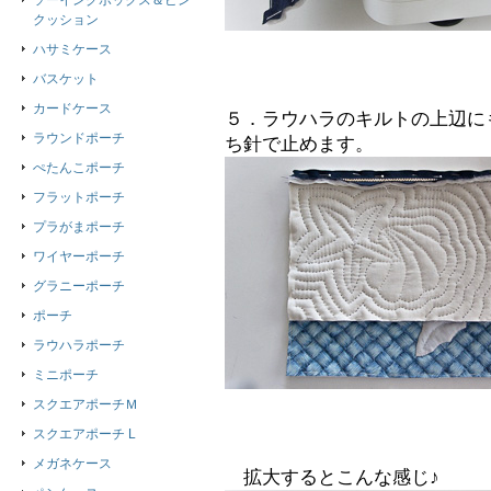
ソーイングボックス＆ピン
クッション
ハサミケース
バスケット
カードケース
５．ラウハラのキルトの上辺に
ラウンドポーチ
ち針で止めます。
ぺたんこポーチ
フラットポーチ
プラがまポーチ
ワイヤーポーチ
グラニーポーチ
ポーチ
ラウハラポーチ
ミニポーチ
スクエアポーチＭ
スクエアポーチ L
メガネケース
拡大するとこんな感じ♪