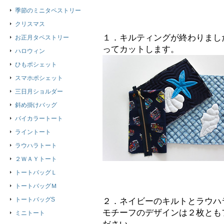
季節のミニタペストリー
クリスマス
１．キルティングが終わりまし
お正月タペストリー
ってカットします。
ハロウィン
ひもポシェット
スマホポシェット
三日月ショルダー
斜め掛けバッグ
バイカラートート
ライントート
ラウハラトート
２ＷＡＹトート
トートバッグＬ
トートバッグＭ
トートバッグS
２．ネイビーのキルトとラウハ
モチーフのデザインは２枚とも
ミニトート