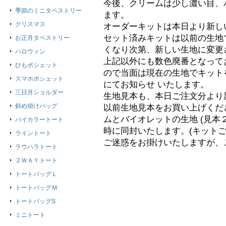
今後、クリームは少し濃い目、
季節のミニタペストリー
ます。
クリスマス
オーダーキットは本日より新し
セット済みキットは以前の生地
お正月タペストリー
くなり次第、新しい生地に変更
ハロウィン
上記以外にも数色廃番となって
ひもポシェット
ので当面は現在の生地でキット
スマホポシェット
にてお知らせ いたします。
三日月ショルダー
生地見本も、本日ご注文分より
斜め掛けバッグ
以前生地見本をお買い上げくだ
ムとバイオレットの生地 (見本
バイカラートート
時に同封いたします。(キット
ライントート
ご迷惑をお掛けいたしますが、
ラウハラトート
２ＷＡＹトート
トートバッグＬ
トートバッグＭ
トートバッグS
ミニトート