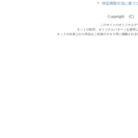
特定商取引法に基づ
Ｃopyright (C) Qu
このサイトのオリジナルデ
キットの転売、オリジナルパターンを使用
キットの出来上がり作品をご自身のＳＮＳ等に掲載される