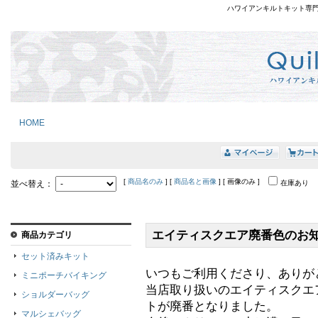
ハワイアンキルトキット専
HOME
[
商品名のみ
] [
商品名と画像
] [ 画像のみ ]
並べ替え：
在庫あり
エイティスクエア廃番色のお
商品カテゴリ
セット済みキット
いつもご利用くださり、ありが
ミニポーチバイキング
当店取り扱いのエイティスクエ
ショルダーバッグ
トが廃番となりました。
マルシェバッグ