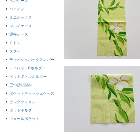
ペンケース
バニティ
ミニボックス
マルチケース
通帳ケース
ミトン
スタイ
ティッシュボックスカバー
トイレットPホルダー
ペットボトルホルダー
三つ折り財布
ポケットティッシュケース
ピンクッション
ポットホルダー
ウォールポケット