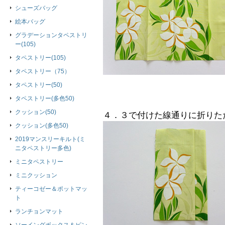
シューズバッグ
絵本バッグ
グラデーションタペストリ
ー(105)
タペストリー(105)
タペストリー（75）
タペストリー(50)
タペストリー(多色50)
クッション(50)
４．３で付けた線通りに折りた
クッション(多色50)
2019マンスリーキルト(ミ
ニタペストリー多色)
ミニタペストリー
ミニクッション
ティーコゼー＆ポットマッ
ト
ランチョンマット