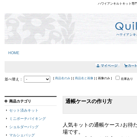
ハワイアンキルトキット専
HOME
[
商品名のみ
] [
商品名と画像
] [ 画像のみ ]
並べ替え：
在庫あり
通帳ケースの作り方
商品カテゴリ
セット済みキット
ミニポーチバイキング
人気キットの通帳ケース♪お待
ショルダーバッグ
場です。
マルシェバッグ