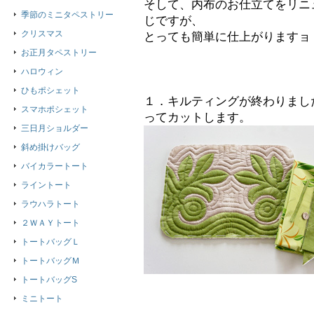
そして、内布のお仕立てをリニ
季節のミニタペストリー
じですが、
クリスマス
とっても簡単に仕上がりますョ（*
お正月タペストリー
ハロウィン
ひもポシェット
１．キルティングが終わりまし
スマホポシェット
ってカットします。
三日月ショルダー
斜め掛けバッグ
バイカラートート
ライントート
ラウハラトート
２ＷＡＹトート
トートバッグＬ
トートバッグＭ
トートバッグS
ミニトート