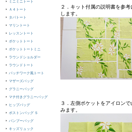
ミニミニトート
２．キット付属の説明書を参考
Ａ４トート
します。
タパトート
マリントート
レッスントート
ポケットトート
ポケットトートミニ
ラウンドショルダー
ラウンドトート
パッチワーク風トート
マザーズバッグ
グラニーバッグ
マチ付きグラニーバッグ
３．左側ポケットをアイロンで
ヒップバッグ
みます。
ボストンバッグ Ｓ
バンブーバッグ
キッズリュック