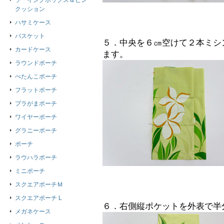
ソーイングボックス＆ピン
クッション
ハサミケース
バスケット
５．中央を６㎝空けて２本ミシ
カードケース
ます。
ラウンドポーチ
ぺたんこポーチ
フラットポーチ
プラがまポーチ
ワイヤーポーチ
グラニーポーチ
ポーチ
ラウハラポーチ
ミニポーチ
スクエアポーチＭ
スクエアポーチ L
６．右側縦ポケットを外表で半
メガネケース