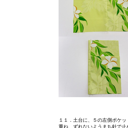
１１．土台に、５の左側ポケッ
重ね、ずれないようまち針で止