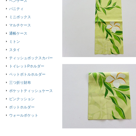
ペンケース
バニティ
ミニボックス
マルチケース
通帳ケース
ミトン
スタイ
ティッシュボックスカバー
トイレットPホルダー
ペットボトルホルダー
三つ折り財布
ポケットティッシュケース
ピンクッション
ポットホルダー
ウォールポケット