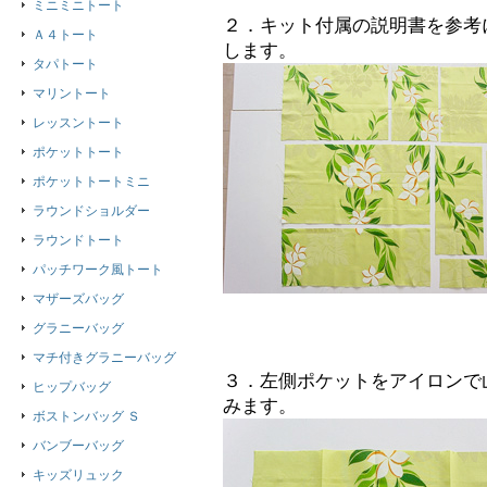
ミニミニトート
２．キット付属の説明書を参考
Ａ４トート
します。
タパトート
マリントート
レッスントート
ポケットトート
ポケットトートミニ
ラウンドショルダー
ラウンドトート
パッチワーク風トート
マザーズバッグ
グラニーバッグ
マチ付きグラニーバッグ
３．左側ポケットをアイロンで
ヒップバッグ
みます。
ボストンバッグ Ｓ
バンブーバッグ
キッズリュック