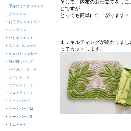
そして、内布のお仕立てをリニ
季節のミニタペストリー
じですが、
クリスマス
とっても簡単に仕上がりますョ（*
お正月タペストリー
ハロウィン
ひもポシェット
１．キルティングが終わりまし
スマホポシェット
ってカットします。
三日月ショルダー
斜め掛けバッグ
バイカラートート
ライントート
ラウハラトート
２ＷＡＹトート
トートバッグＬ
トートバッグＭ
トートバッグS
ミニトート