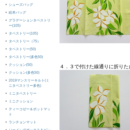
シューズバッグ
絵本バッグ
グラデーションタペストリ
ー(105)
タペストリー(105)
タペストリー（75）
タペストリー(50)
タペストリー(多色50)
クッション(50)
４．３で付けた線通りに折りた
クッション(多色50)
2019マンスリーキルト(ミ
ニタペストリー多色)
ミニタペストリー
ミニクッション
ティーコゼー＆ポットマッ
ト
ランチョンマット