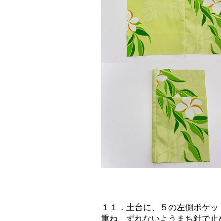
１１．土台に、５の左側ポケッ
重ね、ずれないようまち針で止