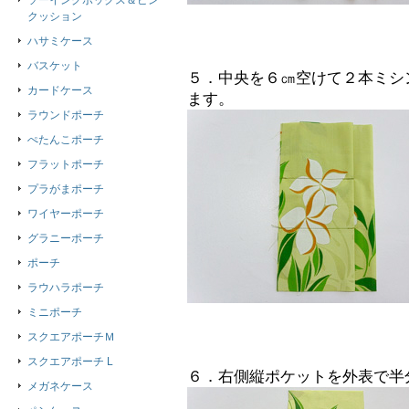
ソーイングボックス＆ピン
クッション
ハサミケース
バスケット
５．中央を６㎝空けて２本ミシ
カードケース
ます。
ラウンドポーチ
ぺたんこポーチ
フラットポーチ
プラがまポーチ
ワイヤーポーチ
グラニーポーチ
ポーチ
ラウハラポーチ
ミニポーチ
スクエアポーチＭ
スクエアポーチ L
６．右側縦ポケットを外表で半
メガネケース