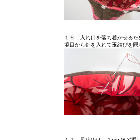
１６．入れ口を落ち着かせるた
境目から針を入れて玉結びを隠
１７．星止めは、１mmほど返