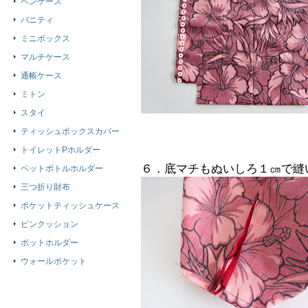
ペンケース
バニティ
ミニボックス
マルチケース
通帳ケース
ミトン
スタイ
ティッシュボックスカバー
トイレットPホルダー
６．底マチもぬいしろ１㎝で縫
ペットボトルホルダー
三つ折り財布
ポケットティッシュケース
ピンクッション
ポットホルダー
ウォールポケット