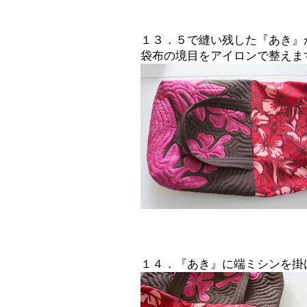
１３．５で縫い残した『あき』
袋布の境目をアイロンで整えま
１４．『あき』に端ミシンを掛