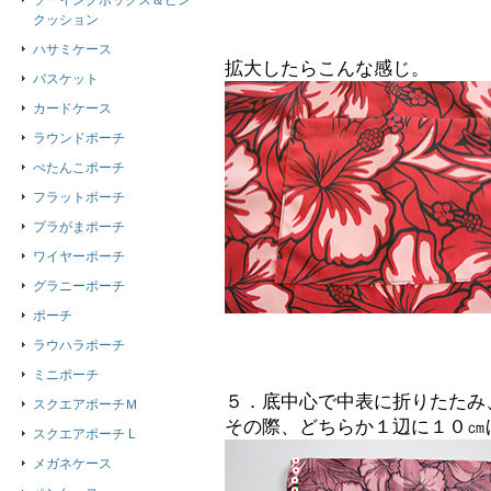
ソーイングボックス＆ピン
クッション
ハサミケース
拡大したらこんな感じ。
バスケット
カードケース
ラウンドポーチ
ぺたんこポーチ
フラットポーチ
プラがまポーチ
ワイヤーポーチ
グラニーポーチ
ポーチ
ラウハラポーチ
ミニポーチ
５．底中心で中表に折りたたみ
スクエアポーチＭ
その際、どちらか１辺に１０㎝
スクエアポーチ L
メガネケース