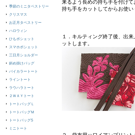
来るよう長めの持ち手を付けて
季節のミニタペストリー
持ち手をカットしてからお使い
クリスマス
お正月タペストリー
ハロウィン
１．キルティング終了後、出来
ひもポシェット
ットします。
スマホポシェット
三日月ショルダー
斜め掛けバッグ
バイカラートート
ライントート
ラウハラトート
２ＷＡＹトート
トートバッグＬ
トートバッグＭ
トートバッグS
ミニトート