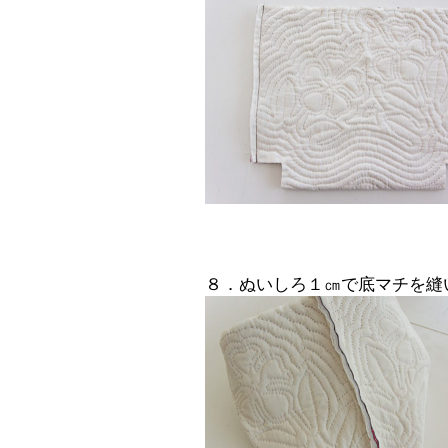
８．ぬいしろ１㎝で底マチを縫