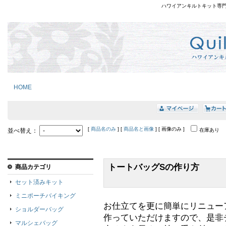
ハワイアンキルトキット専
HOME
[
商品名のみ
] [
商品名と画像
] [ 画像のみ ]
並べ替え：
在庫あり
トートバッグSの作り方
商品カテゴリ
セット済みキット
ミニポーチバイキング
お仕立てを更に簡単にリニュー
ショルダーバッグ
作っていただけますので、是非
マルシェバッグ