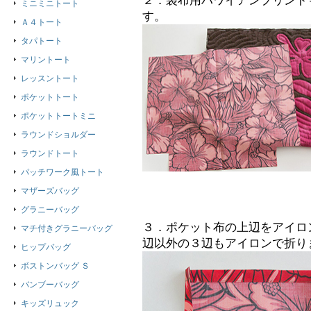
２．袋布用ハワイアンプリント
ミニミニトート
す。
Ａ４トート
タパトート
マリントート
レッスントート
ポケットトート
ポケットトートミニ
ラウンドショルダー
ラウンドトート
パッチワーク風トート
マザーズバッグ
グラニーバッグ
３．ポケット布の上辺をアイロ
マチ付きグラニーバッグ
辺以外の３辺もアイロンで折り
ヒップバッグ
ボストンバッグ Ｓ
バンブーバッグ
キッズリュック