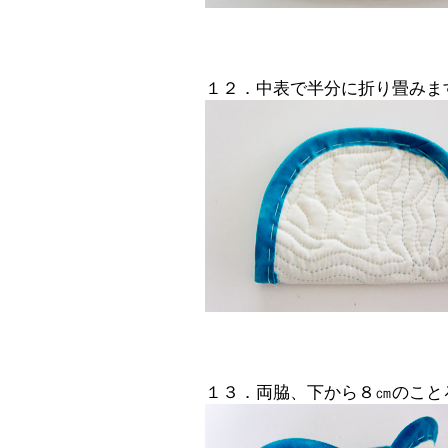
１２．中表で半分に折り畳みま
１３．両脇、下から８㎝のこと