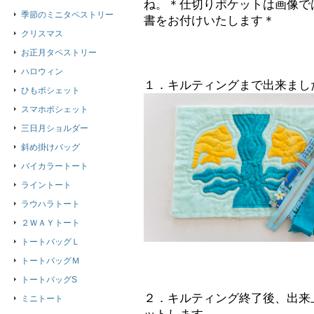
ね。＊仕切りポケットは画像で
季節のミニタペストリー
書をお付けいたします＊
クリスマス
お正月タペストリー
ハロウィン
１．キルティングまで出来まし
ひもポシェット
スマホポシェット
三日月ショルダー
斜め掛けバッグ
バイカラートート
ライントート
ラウハラトート
２ＷＡＹトート
トートバッグＬ
トートバッグＭ
トートバッグS
２．キルティング終了後、出来
ミニトート