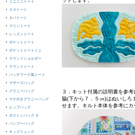
ットします。
ミニミニトート
Ａ４トート
タパトート
マリントート
レッスントート
ポケットトート
ポケットトートミニ
ラウンドショルダー
ラウンドトート
パッチワーク風トート
マザーズバッグ
グラニーバッグ
３．キット付属の説明書を参考
脇(下から７．５㎝)はぬいしろ
マチ付きグラニーバッグ
せます。キルト本体を参考にカ
ヒップバッグ
ボストンバッグ Ｓ
バンブーバッグ
キッズリュック