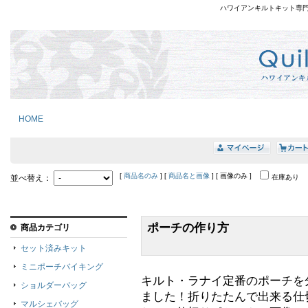
ハワイアンキルトキット専
HOME
[
商品名のみ
] [
商品名と画像
] [ 画像のみ ]
並べ替え：
在庫あり
ポーチの作り方
商品カテゴリ
セット済みキット
ミニポーチバイキング
キルト・ラナイ定番のポーチを
ショルダーバッグ
ました！折りたたんで出来る仕
マルシェバッグ