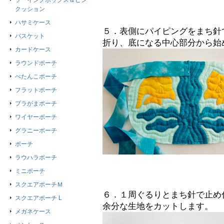
ソーイングボックス＆ピン
クッション
ハサミケース
５．表側にパイピングをまち針
バスケット
折り、底になる中心部分から始
カードケース
ラウンドポーチ
ぺたんこポーチ
フラットポーチ
プラがまポーチ
ワイヤーポーチ
グラニーポーチ
ポーチ
ラウハラポーチ
ミニポーチ
スクエアポーチＭ
６．１周ぐるりとまち針で止め
スクエアポーチ L
余分な生地をカットします。
メガネケース