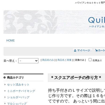
ハワイアンキルトキット専
HOME
[
商品名のみ
] [
商品名と画像
] [ 画像のみ ]
並べ替え：
在庫あり
＊スクエアポーチの作り方＊
商品カテゴリ
セット済みキット
持ち手付きのＬサイズで説明し
ミニポーチバイキング
じ作り方です。その際は１６を
ショルダーバッグ
てですので、 あっという間に出
マルシェバッグ