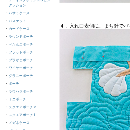
ソーイングボックス＆ピン
クッション
ハサミケース
バスケット
４．入れ口表側に、まち針でパ
カードケース
ラウンドポーチ
ぺたんこポーチ
フラットポーチ
プラがまポーチ
ワイヤーポーチ
グラニーポーチ
ポーチ
ラウハラポーチ
ミニポーチ
スクエアポーチＭ
スクエアポーチ L
メガネケース