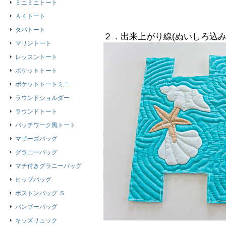
ミニミニトート
Ａ４トート
タパトート
２．出来上がり線(ぬいしろ込み
マリントート
レッスントート
ポケットトート
ポケットトートミニ
ラウンドショルダー
ラウンドトート
パッチワーク風トート
マザーズバッグ
グラニーバッグ
マチ付きグラニーバッグ
ヒップバッグ
ボストンバッグ Ｓ
バンブーバッグ
キッズリュック