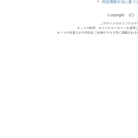
特定商取引法に基づ
Ｃopyright (C) Qu
このサイトのオリジナルデ
キットの転売、オリジナルパターンを使用
キットの出来上がり作品をご自身のＳＮＳ等に掲載される