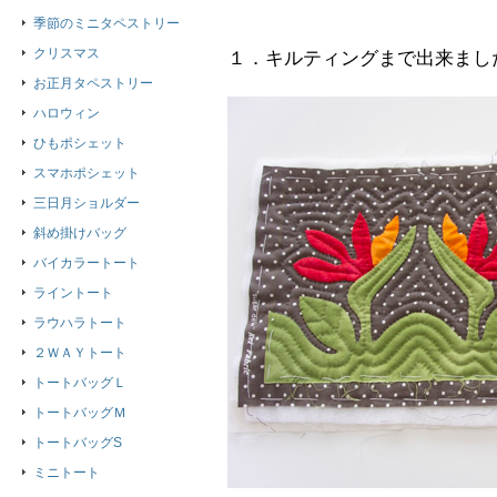
季節のミニタペストリー
クリスマス
１．キルティングまで出来まし
お正月タペストリー
ハロウィン
ひもポシェット
スマホポシェット
三日月ショルダー
斜め掛けバッグ
バイカラートート
ライントート
ラウハラトート
２ＷＡＹトート
トートバッグＬ
トートバッグＭ
トートバッグS
ミニトート