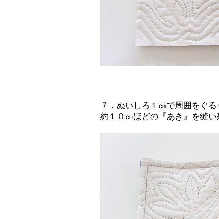
７．ぬいしろ１㎝で周囲をぐる
約１０㎝ほどの『あき』を縫い