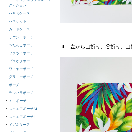
ソーイングボックス＆ピン
クッション
ハサミケース
バスケット
カードケース
ラウンドポーチ
ぺたんこポーチ
４．左から山折り、谷折り、山
フラットポーチ
プラがまポーチ
ワイヤーポーチ
グラニーポーチ
ポーチ
ラウハラポーチ
ミニポーチ
スクエアポーチＭ
スクエアポーチ L
メガネケース