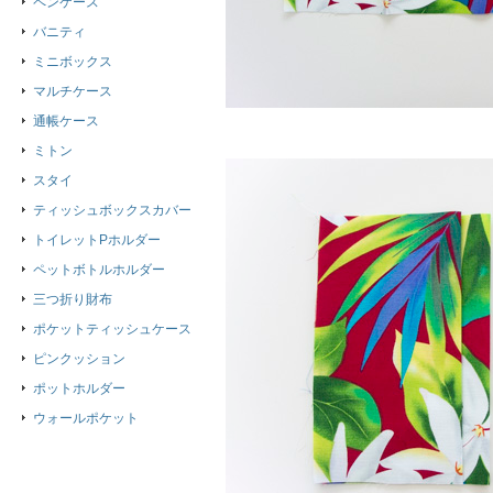
ペンケース
バニティ
ミニボックス
マルチケース
通帳ケース
ミトン
スタイ
ティッシュボックスカバー
トイレットPホルダー
ペットボトルホルダー
三つ折り財布
ポケットティッシュケース
ピンクッション
ポットホルダー
ウォールポケット