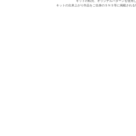
キットの転売、オリジナルパターンを使用
キットの出来上がり作品をご自身のＳＮＳ等に掲載される