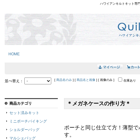
ハワイアンキルトキット専
HOME
[
商品名のみ
] [
商品名と画像
] [ 画像のみ ]
並べ替え：
在庫あり
＊メガネケースの作り方＊
商品カテゴリ
セット済みキット
ミニポーチバイキング
ポーチと同じ仕立て方！薄型で
ショルダーバッグ
す。
マルシェバッグ