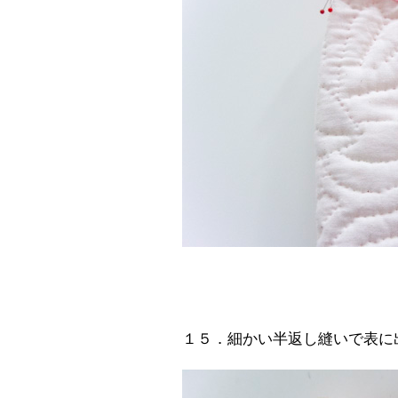
１５．細かい半返し縫いで表に