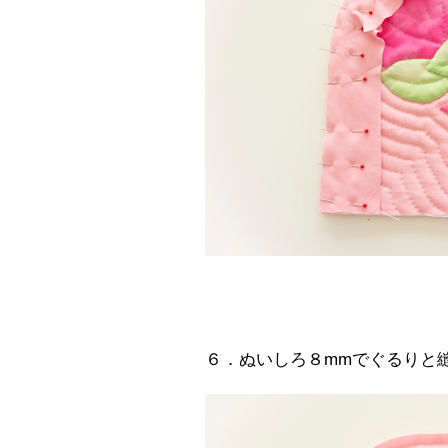
６．ぬいしろ８mmでぐるりと