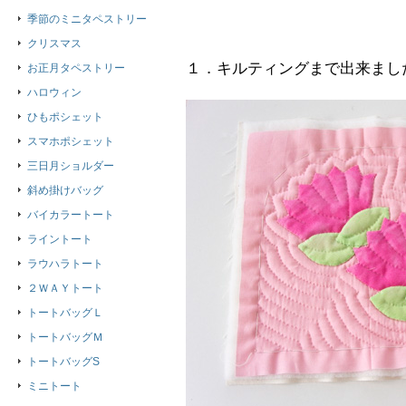
季節のミニタペストリー
クリスマス
１．キルティングまで出来まし
お正月タペストリー
ハロウィン
ひもポシェット
スマホポシェット
三日月ショルダー
斜め掛けバッグ
バイカラートート
ライントート
ラウハラトート
２ＷＡＹトート
トートバッグＬ
トートバッグＭ
トートバッグS
ミニトート