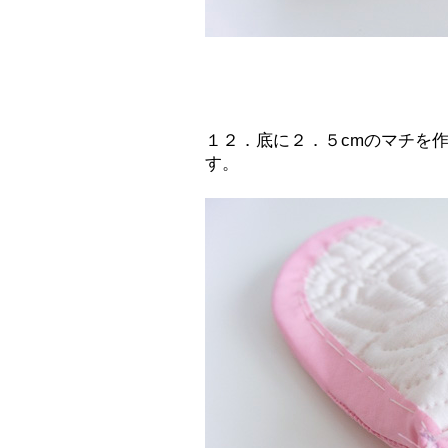
１２．底に２．５cmのマチを
す。