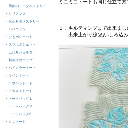
ミニミニトートも同じ仕立て方
季節のミニタペストリー
クリスマス
お正月タペストリー
１．キルティングまで出来まし
ハロウィン
出来上がり線(ぬいしろ込み
ひもポシェット
スマホポシェット
三日月ショルダー
斜め掛けバッグ
バイカラートート
ライントート
ラウハラトート
２ＷＡＹトート
トートバッグＬ
トートバッグＭ
トートバッグS
ミニトート