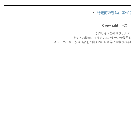
特定商取引法に基づ
Ｃopyright (C) Qu
このサイトのオリジナルデ
キットの転売、オリジナルパターンを使用
キットの出来上がり作品をご自身のＳＮＳ等に掲載される