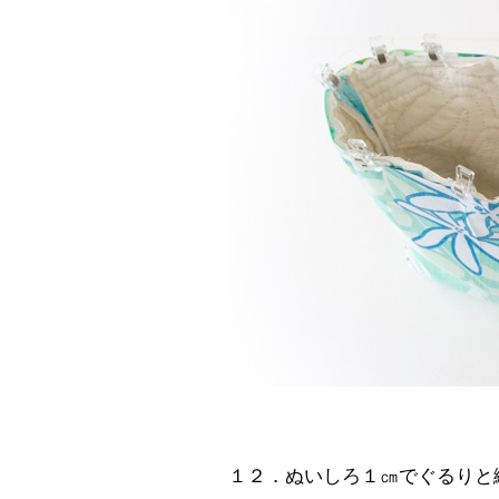
１２．ぬいしろ１㎝でぐるりと