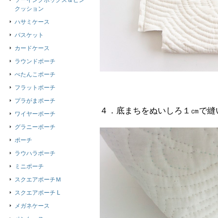
ソーイングボックス＆ピン
クッション
ハサミケース
バスケット
カードケース
ラウンドポーチ
ぺたんこポーチ
フラットポーチ
プラがまポーチ
４．底まちをぬいしろ１㎝で縫
ワイヤーポーチ
グラニーポーチ
ポーチ
ラウハラポーチ
ミニポーチ
スクエアポーチＭ
スクエアポーチ L
メガネケース