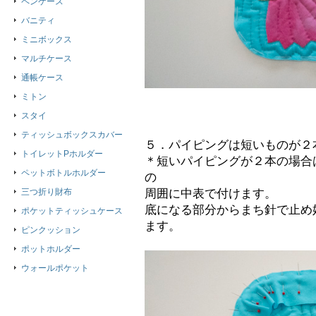
ペンケース
バニティ
ミニボックス
マルチケース
通帳ケース
ミトン
スタイ
ティッシュボックスカバー
５．パイピングは短いものが２
トイレットPホルダー
＊短いパイピングが２本の場合
ペットボトルホルダー
の
三つ折り財布
周囲に中表で付けます。
底になる部分からまち針で止め
ポケットティッシュケース
ます。
ピンクッション
ポットホルダー
ウォールポケット