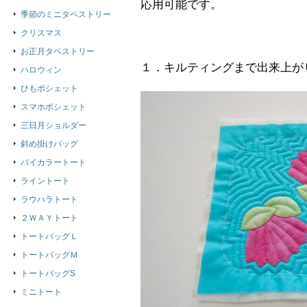
応用可能です。
季節のミニタペストリー
クリスマス
お正月タペストリー
１．キルティングまで出来上が
ハロウィン
ひもポシェット
スマホポシェット
三日月ショルダー
斜め掛けバッグ
バイカラートート
ライントート
ラウハラトート
２ＷＡＹトート
トートバッグＬ
トートバッグＭ
トートバッグS
ミニトート