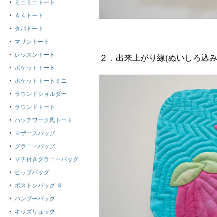
ミニミニトート
Ａ４トート
タパトート
マリントート
レッスントート
２．出来上がり線(ぬいしろ込み
ポケットトート
ポケットトートミニ
ラウンドショルダー
ラウンドトート
パッチワーク風トート
マザーズバッグ
グラニーバッグ
マチ付きグラニーバッグ
ヒップバッグ
ボストンバッグ Ｓ
バンブーバッグ
キッズリュック