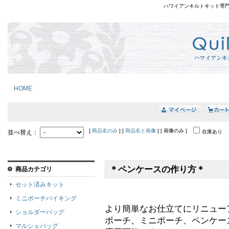
ハワイアンキルトキット専
HOME
[
商品名のみ
] [
商品名と画像
] [ 画像のみ ]
並べ替え：
在庫あり
＊ペンケースの作り方＊
商品カテゴリ
セット済みキット
ミニポーチバイキング
より簡単なお仕立てにリニュー
ショルダーバッグ
ポーチ、ミニポーチ、ペンケー
マルシェバッグ