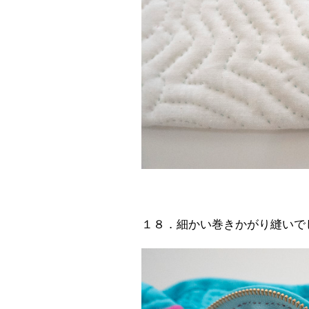
１８．細かい巻きかがり縫いで