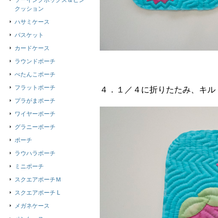
ソーイングボックス＆ピン
クッション
ハサミケース
バスケット
カードケース
ラウンドポーチ
ぺたんこポーチ
フラットポーチ
４．１／４に折りたたみ、キル
プラがまポーチ
ワイヤーポーチ
グラニーポーチ
ポーチ
ラウハラポーチ
ミニポーチ
スクエアポーチＭ
スクエアポーチ L
メガネケース