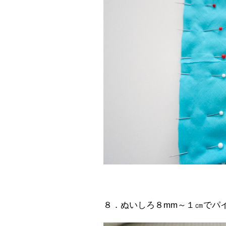
８．ぬいしろ８mm～１㎝でパ