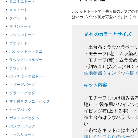
ミニミニトート
Ａ４トート
ポケットトートで一番人気のレフアのデ
ぽいカゴバッグ風が可愛いです(^_-)-☆
タパトート
マリントート
見本 のカラーとサイズ
レッスントート
ポケットトート
・土台布：ラウハラベー
ポケットトートミニ
・モチーフ(花)：ムラ染
・モチーフ(葉)：ムラ染
ラウンドショルダー
・約W４５(入れ口)×Ｈ
ラウンドトート
生地参照ウィンドウを開
パッチワーク風トート
キット内容
マザーズバッグ
グラニーバッグ
・モチーフしつけ済み表布
マチ付きグラニーバッグ
地) ・袋布用ハワイアン
ヒップバッグ
イピング布(上下２本) 
※土台布はラウハラベー
ボストンバッグ Ｓ
い。
バンブーバッグ
・糸つきキットには土台
キッズリュック
詳しくはこちらのページ