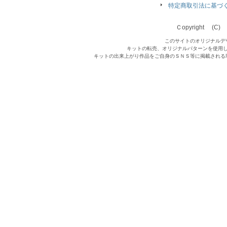
特定商取引法に基づ
Ｃopyright (C) Qu
このサイトのオリジナルデ
キットの転売、オリジナルパターンを使用
キットの出来上がり作品をご自身のＳＮＳ等に掲載される