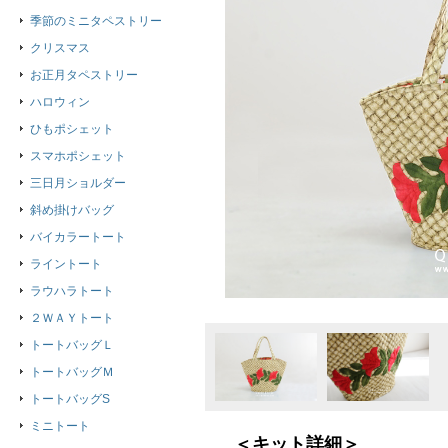
季節のミニタペストリー
クリスマス
お正月タペストリー
ハロウィン
ひもポシェット
スマホポシェット
三日月ショルダー
斜め掛けバッグ
バイカラートート
ライントート
ラウハラトート
２ＷＡＹトート
トートバッグＬ
トートバッグＭ
トートバッグS
ミニトート
＜キット詳細＞