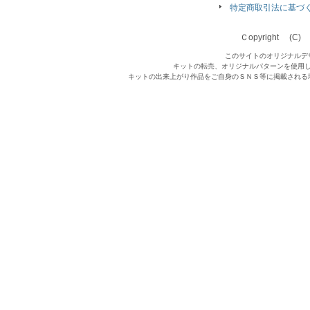
特定商取引法に基づ
Ｃopyright (C) Qu
このサイトのオリジナルデ
キットの転売、オリジナルパターンを使用
キットの出来上がり作品をご自身のＳＮＳ等に掲載される