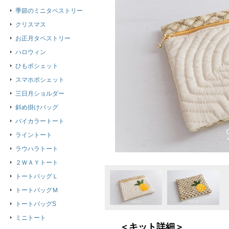
季節のミニタペストリー
クリスマス
お正月タペストリー
ハロウィン
ひもポシェット
スマホポシェット
三日月ショルダー
斜め掛けバッグ
バイカラートート
ライントート
ラウハラトート
２ＷＡＹトート
トートバッグＬ
トートバッグＭ
トートバッグS
ミニトート
＜キット詳細＞