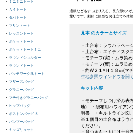
ミニミニトート
Ａ４トート
通帳などもすっぽり入る、長方形のぺた
愛いです。劇的に簡単なお仕立てを体
タパトート
マリントート
見本 のカラーとサイズ
レッスントート
ポケットトート
・土台布：ラウハラベー
ポケットトートミニ
・土台布：エイティスク
・モチーフ(実)：ムラ染
ラウンドショルダー
・モチーフ(葉)：ムラ染
ラウンドトート
・約W２１×Ｈ１８㎝(マ
パッチワーク風トート
生地参照ウィンドウを開
マザーズバッグ
キット内容
グラニーバッグ
マチ付きグラニーバッグ
・モチーフしつけ済み表布
ヒップバッグ
地) ・袋布用ハワイアン
明書 ・キルトライン図
ボストンバッグ Ｓ
※１個目の土台布はラウ
バンブーバッグ
ください。
キッズリュック
・糸つきキットには土台