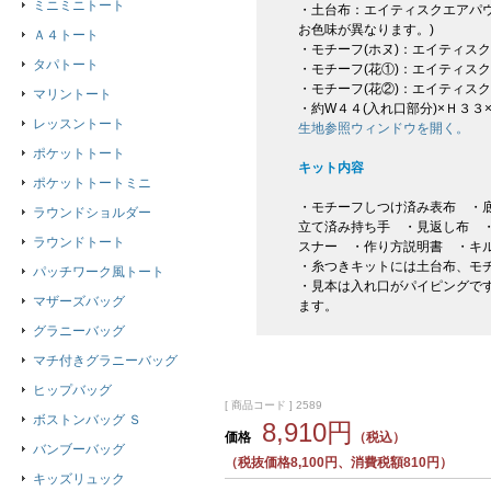
ミニミニトート
・土台布：エイティスクエアパ
お色味が異なります。)
Ａ４トート
・モチーフ(ホヌ)：エイティス
タパトート
・モチーフ(花①)：エイティス
・モチーフ(花②)：エイティス
マリントート
・約W４４(入れ口部分)×Ｈ３
レッスントート
生地参照ウィンドウを開く。
ポケットトート
キット内容
ポケットトートミニ
・モチーフしつけ済み表布 ・底
ラウンドショルダー
立て済み持ち手 ・見返し布 
ラウンドトート
スナー ・作り方説明書 ・キ
・糸つきキットには土台布、モ
パッチワーク風トート
・見本は入れ口がパイピングで
マザーズバッグ
ます。
グラニーバッグ
マチ付きグラニーバッグ
ヒップバッグ
[ 商品コード ] 2589
ボストンバッグ Ｓ
8,910円
価格
（税込）
バンブーバッグ
（税抜価格8,100円、消費税額810円）
キッズリュック