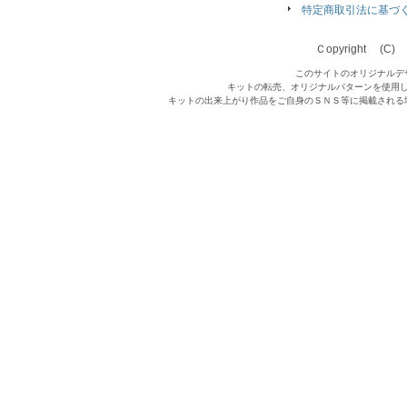
特定商取引法に基づ
Ｃopyright (C) Qu
このサイトのオリジナルデ
キットの転売、オリジナルパターンを使用
キットの出来上がり作品をご自身のＳＮＳ等に掲載される