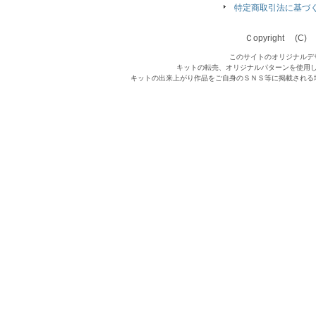
特定商取引法に基づ
Ｃopyright (C) Qu
このサイトのオリジナルデ
キットの転売、オリジナルパターンを使用
キットの出来上がり作品をご自身のＳＮＳ等に掲載される