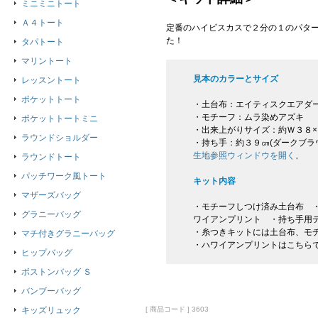
ミニミニトート
Ａ４トート
定番のハイビスカスで２分の１のパター
た！
タパトート
マリントート
見本のカラーとサイズ
レッスントート
ポケットトート
・土台布：エイティスクエアダ
・モチーフ：ムラ染めアズキ
ポケットトートミニ
・出来上がりサイズ：約Ｗ３８×
ラウンドショルダー
・持ち手：約３９㎝(ダークブラ
生地参照ウィンドウを開く。
ラウンドトート
パッチワーク風トート
キット内容
マザーズバッグ
・モチーフしつけ済み土台布 ・
グラニーバッグ
ワイアンプリント ・持ち手用
・糸つきキットには土台布、モ
マチ付きグラニーバッグ
・ハワイアンプリントはこちら
ヒップバッグ
ボストンバッグ Ｓ
バンブーバッグ
[ 商品コード ] 3603
キッズリュック