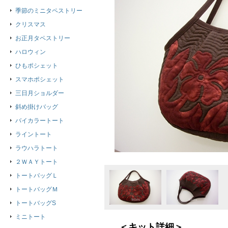
季節のミニタペストリー
クリスマス
お正月タペストリー
ハロウィン
ひもポシェット
スマホポシェット
三日月ショルダー
斜め掛けバッグ
バイカラートート
ライントート
ラウハラトート
２ＷＡＹトート
トートバッグＬ
トートバッグＭ
トートバッグS
ミニトート
＜キット詳細＞