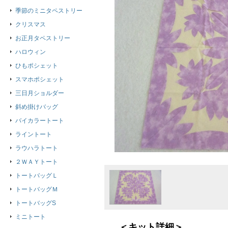
季節のミニタペストリー
クリスマス
お正月タペストリー
ハロウィン
ひもポシェット
スマホポシェット
三日月ショルダー
斜め掛けバッグ
バイカラートート
ライントート
ラウハラトート
２ＷＡＹトート
トートバッグＬ
トートバッグＭ
トートバッグS
ミニトート
＜キット詳細＞