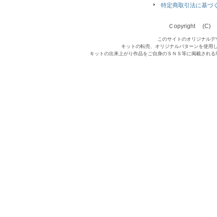
特定商取引法に基づ
Ｃopyright (C) Qu
このサイトのオリジナルデ
キットの転売、オリジナルパターンを使用
キットの出来上がり作品をご自身のＳＮＳ等に掲載される