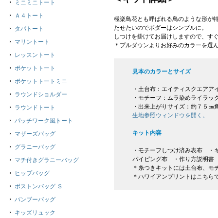
ミニミニトート
Ａ４トート
極楽鳥花とも呼ばれる鳥のような形が
たせたいのでボダーはシンプルに。
タパトート
しつけを掛けてお届けしますので、す
マリントート
＊プルダウンよりお好みのカラーを選
レッスントート
ポケットトート
見本のカラーとサイズ
ポケットトートミニ
・土台布：エイティスクエアア
ラウンドショルダー
・モチーフ：ムラ染めライラッ
・出来上がりサイズ：約７５㎝
ラウンドトート
生地参照ウィンドウを開く。
パッチワーク風トート
キット内容
マザーズバッグ
グラニーバッグ
・モチーフしつけ済み表布 ・キ
パイピング布 ・作り方説明書
マチ付きグラニーバッグ
＊糸つきキットには土台布、モ
ヒップバッグ
＊ハワイアンプリントはこちら
ボストンバッグ Ｓ
バンブーバッグ
キッズリュック