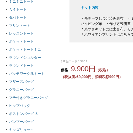
ミニミニトート
キット内容
Ａ４トート
タパトート
・モチーフしつけ済み表布 ・キ
パイピング布 ・作り方説明書
マリントート
＊糸つきキットには土台布、モ
レッスントート
＊ハワイアンプリントはこちら
ポケットトート
ポケットトートミニ
ラウンドショルダー
[ 商品コード ] 3659
ラウンドトート
9,900円
価格
（税込）
パッチワーク風トート
（税抜価格9,000円、消費税額900円）
マザーズバッグ
グラニーバッグ
マチ付きグラニーバッグ
ヒップバッグ
ボストンバッグ Ｓ
バンブーバッグ
キッズリュック