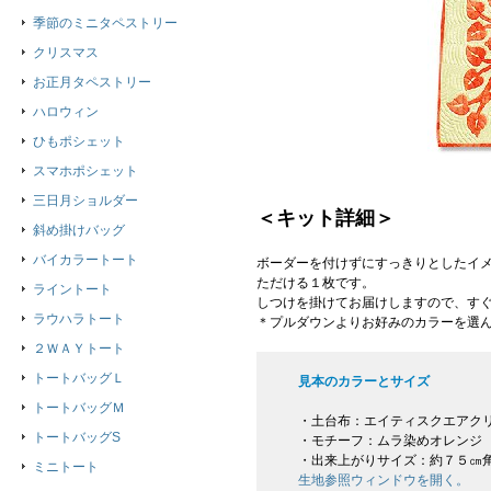
季節のミニタペストリー
クリスマス
お正月タペストリー
ハロウィン
ひもポシェット
スマホポシェット
三日月ショルダー
＜キット詳細＞
斜め掛けバッグ
バイカラートート
ボーダーを付けずにすっきりとしたイ
ただける１枚です。
ライントート
しつけを掛けてお届けしますので、す
ラウハラトート
＊プルダウンよりお好みのカラーを選
２ＷＡＹトート
トートバッグＬ
見本のカラーとサイズ
トートバッグＭ
・土台布：エイティスクエアク
トートバッグS
・モチーフ：ムラ染めオレンジ
・出来上がりサイズ：約７５㎝
ミニトート
生地参照ウィンドウを開く。