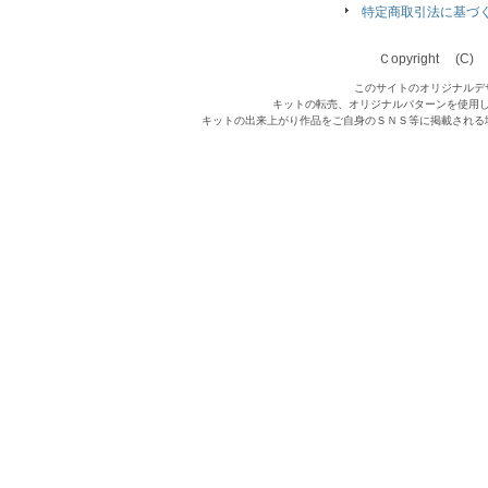
特定商取引法に基づ
Ｃopyright (C) Qu
このサイトのオリジナルデ
キットの転売、オリジナルパターンを使用
キットの出来上がり作品をご自身のＳＮＳ等に掲載される