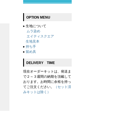
OPTION MENU
▸
生地について
ムラ染め
エイティスクエア
生地見本
▸
持ち手
▸
留め具
DELIVERY TIME
現在オーダーキットは、発送ま
で２～３週間の納期を頂戴して
おります。お時間に余裕を持っ
てご注文ください。
（セット済
みキットは除く）