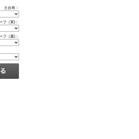
土台布：
ーフ（実)：
ーフ（葉)：