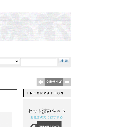
ＩＮＦＯＲＭＡＴＩＯＮ