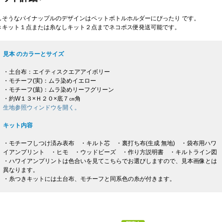
しそうなパイナップルのデザインはペットボトルホルダーにぴったり です。
きキット１点または糸なしキット２点までネコポス便発送可能です。
見本 のカラーとサイズ
・土台布：エイティスクエアアイボリー
・モチーフ(実)：ムラ染めイエロー
・モチーフ(葉)：ムラ染めリーフグリーン
・約W１３×Ｈ２０×底７㎝角
生地参照ウィンドウを開く。
キット内容
・モチーフしつけ済み表布 ・キルト芯 ・裏打ち布(生成 無地) ・袋布用ハワ
イアンプリント ・ヒモ ・ウッドビーズ ・作り方説明書 ・キルトライン図
・ハワイアンプリントは色合いを見てこちらでお選びしますので、見本画像とは
異なります。
・糸つきキットには土台布、モチーフと同系色の糸が付きます。