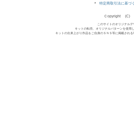
特定商取引法に基づ
Ｃopyright (C) Qu
このサイトのオリジナルデ
キットの転売、オリジナルパターンを使用
キットの出来上がり作品をご自身のＳＮＳ等に掲載される