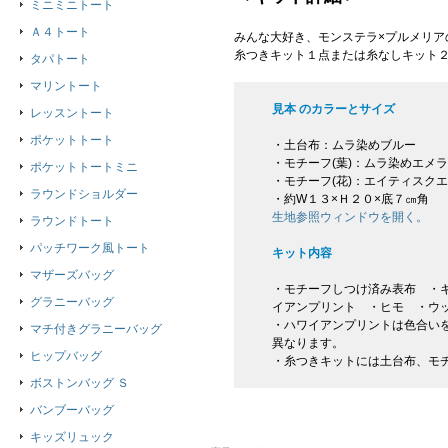
ミニミニトート
Ａ４トート
みんな大好き、モンステラ×プルメリア
糸つきキット１点または糸なしキット
タパトート
マリントート
見本 のカラーとサイズ
レッスントート
ポケットトート
・土台布：ムラ染めブルー
・モチーフ(葉)：ムラ染めエメ
ポケットトートミニ
・モチーフ(花)：エイティスク
ラウンドショルダー
・約W１３×Ｈ２０×底７㎝角
生地参照ウィンドウを開く。
ラウンドトート
パッチワーク風トート
キット内容
マザーズバッグ
・モチーフしつけ済み表布 ・キ
グラニーバッグ
イアンプリント ・ヒモ ・ウ
・ハワイアンプリントは色合い
マチ付きグラニーバッグ
異なります。
ヒップバッグ
・糸つきキットには土台布、モ
ボストンバッグ Ｓ
バンブーバッグ
キッズリュック