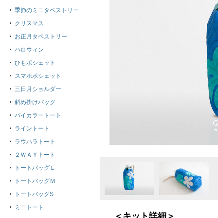
季節のミニタペストリー
クリスマス
お正月タペストリー
ハロウィン
ひもポシェット
スマホポシェット
三日月ショルダー
斜め掛けバッグ
バイカラートート
ライントート
ラウハラトート
２ＷＡＹトート
トートバッグＬ
トートバッグＭ
トートバッグS
ミニトート
＜キット詳細＞