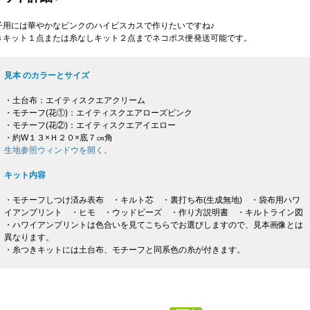
子用には華やかなピンクのハイビスカスで作りたいですね♪
きキット１点または糸なしキット２点までネコポス便発送可能です。
見本 のカラーとサイズ
・土台布：エイティスクエアクリーム
・モチーフ(花①)：エイティスクエアローズピンク
・モチーフ(花②)：エイティスクエアイエロー
・約W１３×Ｈ２０×底７㎝角
生地参照ウィンドウを開く。
キット内容
・モチーフしつけ済み表布 ・キルト芯 ・裏打ち布(生成無地) ・袋布用ハワ
イアンプリント ・ヒモ ・ウッドビーズ ・作り方説明書 ・キルトライン図
・ハワイアンプリントは色合いを見てこちらでお選びしますので、見本画像とは
異なります。
・糸つきキットには土台布、モチーフと同系色の糸が付きます。