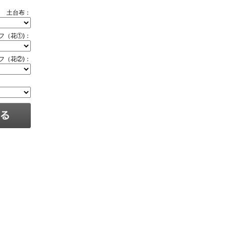
土台布：
フ（花①)：
フ（花②)：