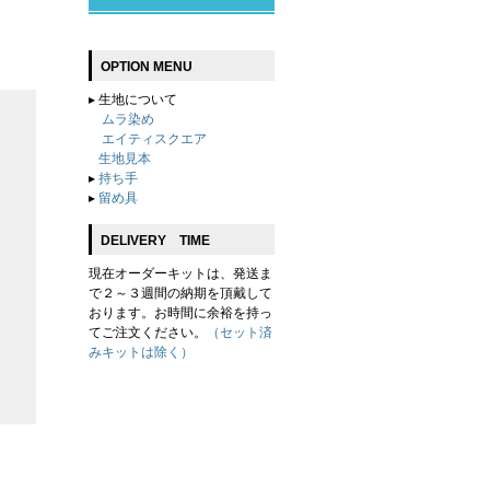
OPTION MENU
▸
生地について
ムラ染め
エイティスクエア
生地見本
▸
持ち手
▸
留め具
DELIVERY TIME
現在オーダーキットは、発送ま
で２～３週間の納期を頂戴して
おります。お時間に余裕を持っ
てご注文ください。
（セット済
みキットは除く）