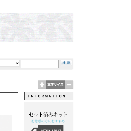
ＩＮＦＯＲＭＡＴＩＯＮ