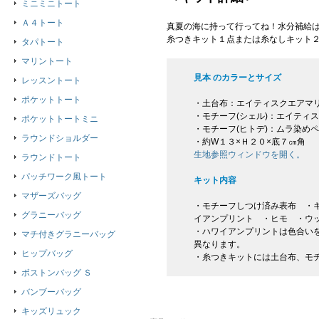
ミニミニトート
Ａ４トート
真夏の海に持って行ってね！水分補給は
糸つきキット１点または糸なしキット
タパトート
マリントート
見本 のカラーとサイズ
レッスントート
ポケットトート
・土台布：エイティスクエアマ
・モチーフ(シェル)：エイティ
ポケットトートミニ
・モチーフ(ヒトデ)：ムラ染め
ラウンドショルダー
・約W１３×Ｈ２０×底７㎝角
生地参照ウィンドウを開く。
ラウンドトート
パッチワーク風トート
キット内容
マザーズバッグ
・モチーフしつけ済み表布 ・キ
グラニーバッグ
イアンプリント ・ヒモ ・ウ
・ハワイアンプリントは色合い
マチ付きグラニーバッグ
異なります。
ヒップバッグ
・糸つきキットには土台布、モ
ボストンバッグ Ｓ
バンブーバッグ
キッズリュック