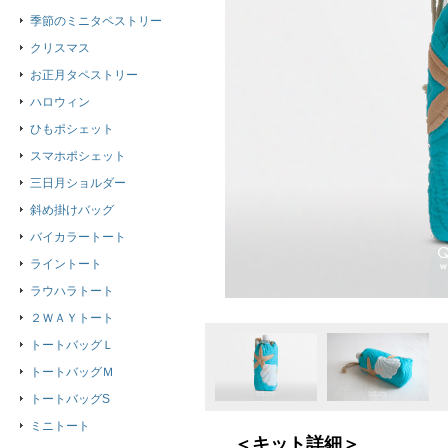
季節のミニタペストリー
クリスマス
お正月タペストリー
ハロウィン
ひもポシェット
スマホポシェット
三日月ショルダー
斜め掛けバッグ
バイカラートート
ライントート
ラウハラトート
２ＷＡＹトート
トートバッグＬ
トートバッグＭ
トートバッグS
ミニトート
＜キット詳細＞