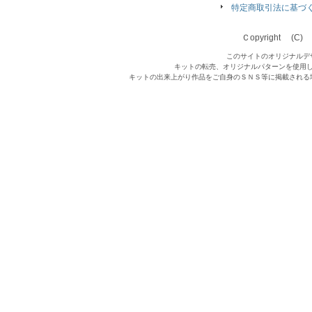
特定商取引法に基づ
Ｃopyright (C) Qu
このサイトのオリジナルデ
キットの転売、オリジナルパターンを使用
キットの出来上がり作品をご自身のＳＮＳ等に掲載される