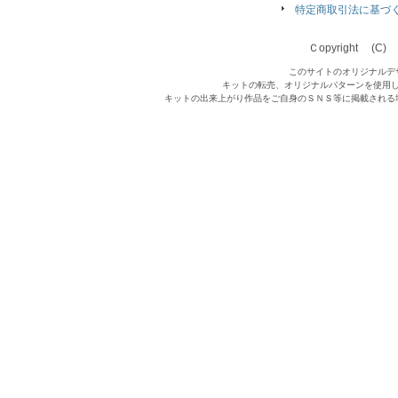
特定商取引法に基づ
Ｃopyright (C) Qu
このサイトのオリジナルデ
キットの転売、オリジナルパターンを使用
キットの出来上がり作品をご自身のＳＮＳ等に掲載される