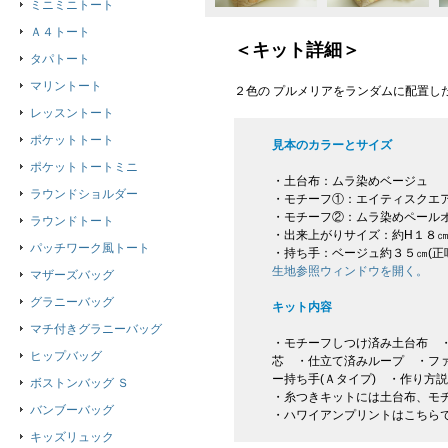
ミニミニトート
Ａ４トート
＜キット詳細＞
タパトート
マリントート
２色の プルメリアをランダムに配置し
レッスントート
ポケットトート
見本のカラーとサイズ
ポケットトートミニ
・土台布：ムラ染めベージュ
ラウンドショルダー
・モチーフ①：エイティスクエ
・モチーフ②：ムラ染めペール
ラウンドトート
・出来上がりサイズ：約H１８㎝
パッチワーク風トート
・持ち手：ベージュ約３５㎝(
生地参照ウィンドウを開く。
マザーズバッグ
グラニーバッグ
キット内容
マチ付きグラニーバッグ
・モチーフしつけ済み土台布 
ヒップバッグ
芯 ・仕立て済みループ ・フ
ー持ち手(Ａタイプ) ・作り方
ボストンバッグ Ｓ
・糸つきキットには土台布、モ
バンブーバッグ
・ハワイアンプリントはこちら
キッズリュック