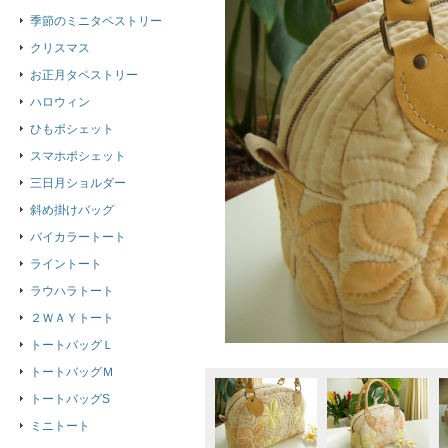
季節のミニタペストリー
クリスマス
お正月タペストリー
ハロウィン
ひもポシェット
スマホポシェット
三日月ショルダー
斜め掛けバッグ
バイカラートート
ライントート
ラウハラトート
２ＷＡＹトート
トートバッグＬ
トートバッグＭ
トートバッグS
ミニトート