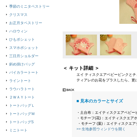
季節のミニタペストリー
クリスマス
お正月タペストリー
ハロウィン
ひもポシェット
スマホポシェット
三日月ショルダー
斜め掛けバッグ
＜ キット詳細 ＞
バイカラートート
エイ ティスクエアベビーピンクとチ
ティアレのお花をプラスしたら、更
ライントート
ラウハラトート
２ＷＡＹトート
■ 見本のカラーとサイズ
トートバッグＬ
・土台布：エイティスクエアベビー
トートバッグＭ
・モチーフ(花)：エイティスクエア
トートバッグS
・モチーフ (葉)：エイティスクエ
>> 生地参照ウィンドウを開く
ミニトート