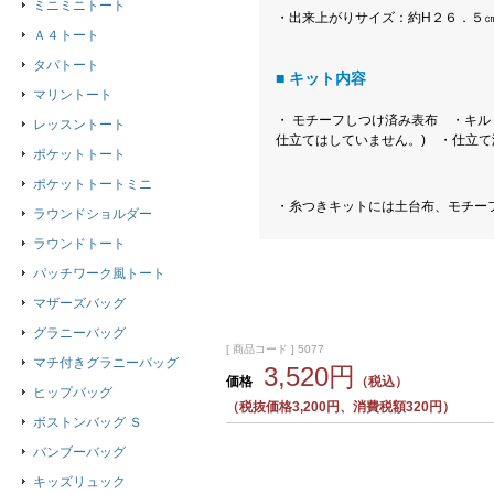
ミニミニトート
・出来上がりサイズ：約H２６．５㎝×
Ａ４トート
タパトート
■ キット内容
マリントート
・ モチーフしつけ済み表布 ・キル
レッスントート
仕立てはしていません。) ・仕立て
ポケットトート
ポケットトートミニ
・糸つきキットには土台布、モチー
ラウンドショルダー
ラウンドトート
パッチワーク風トート
マザーズバッグ
グラニーバッグ
[ 商品コード ] 5077
マチ付きグラニーバッグ
3,520円
価格
（税込）
ヒップバッグ
（税抜価格3,200円、消費税額320円）
ボストンバッグ Ｓ
バンブーバッグ
キッズリュック