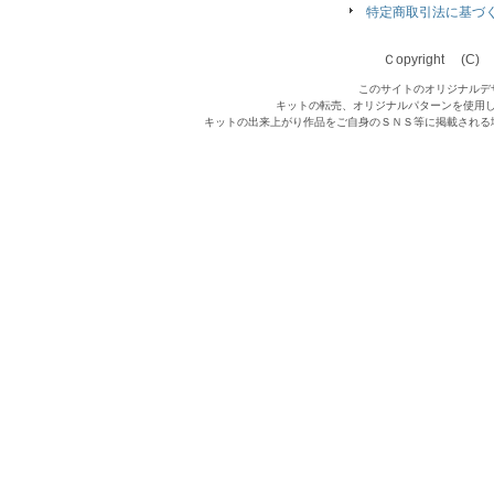
特定商取引法に基づ
Ｃopyright (C) Qu
このサイトのオリジナルデ
キットの転売、オリジナルパターンを使用
キットの出来上がり作品をご自身のＳＮＳ等に掲載される