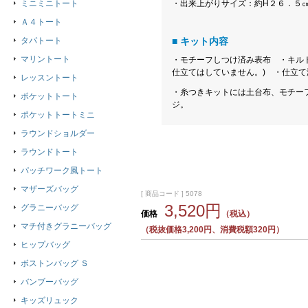
ミニミニトート
・出来上がりサイズ：約H２６．５㎝
Ａ４トート
タパトート
■ キット内容
マリントート
・モチーフしつけ済み表布 ・キル
仕立てはしていません。) ・仕立
レッスントート
・糸つきキットには土台布、モチー
ポケットトート
ジ。
ポケットトートミニ
ラウンドショルダー
ラウンドトート
パッチワーク風トート
マザーズバッグ
[ 商品コード ] 5078
3,520円
グラニーバッグ
価格
（税込）
マチ付きグラニーバッグ
（税抜価格3,200円、消費税額320円）
ヒップバッグ
ボストンバッグ Ｓ
バンブーバッグ
キッズリュック