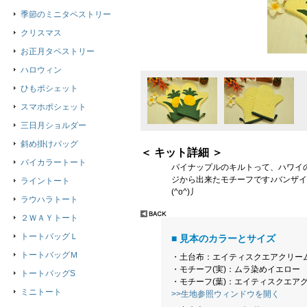
季節のミニタペストリー
クリスマス
お正月タペストリー
ハロウィン
ひもポシェット
スマホポシェット
三日月ショルダー
斜め掛けバッグ
＜ キット詳細 ＞
バイカラートート
パイナップルのキルトって、ハワイ
ジから出来たモチーフです♪バンザ
ライントート
(^o^)丿
ラウハラトート
２ＷＡＹトート
トートバッグＬ
■ 見本のカラーとサイズ
トートバッグＭ
・土台布：エイティスクエアクリー
・モチーフ(実)：ムラ染めイエロー
トートバッグS
・モチーフ(葉)：エイティスクエア
ミニトート
>>生地参照ウィンドウを開く